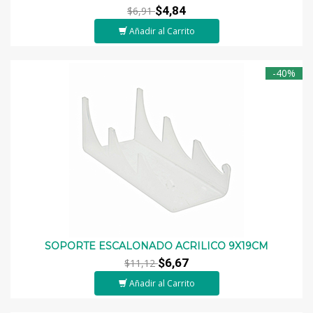
$4,84
$6,91
Añadir al Carrito
-40%
SOPORTE ESCALONADO ACRILICO 9X19CM
$6,67
$11,12
Añadir al Carrito