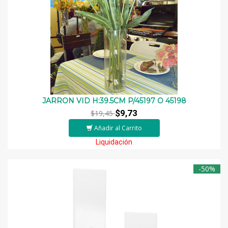
JARRON VID H:39.5CM P/45197 O 45198
$9,73
$19,45
Añadir al Carrito
Liquidación
-50%