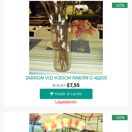
-60%
JARRON VID H:30CM P/45199 O 45200
$7,55
$18,87
Añadir al Carrito
Liquidación
-50%