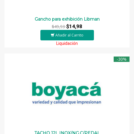
Gancho para exhibición Libman
$14,98
$49,93
Añadir al Carrito
Liquidación
-30%
TACHO 12L INOX/NG.C/PEDAL