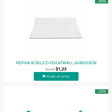
-40%
REPISA ACRILICO P/SLATWALL 24.8X10.5CM
$1,23
$2,05
Añadir al Carrito
-30%