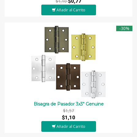
$0,77
$1,10
Añadir al Carrito
-30%
Bisagra de Pasador 3x3" Genuine
$1,57
$1,10
Añadir al Carrito