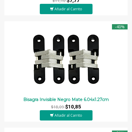
$7,77
$11,10
Añadir al Carrito
-40%
Bisagra Invisible Negro Mate 6.04x1.27cm
$10,85
$18,09
Añadir al Carrito