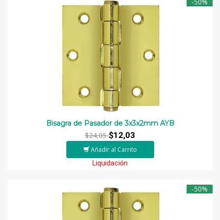
-50%
Bisagra de Pasador de 3x3x2mm AYB
$12,03
$24,05
Añadir al Carrito
Liquidación
-50%