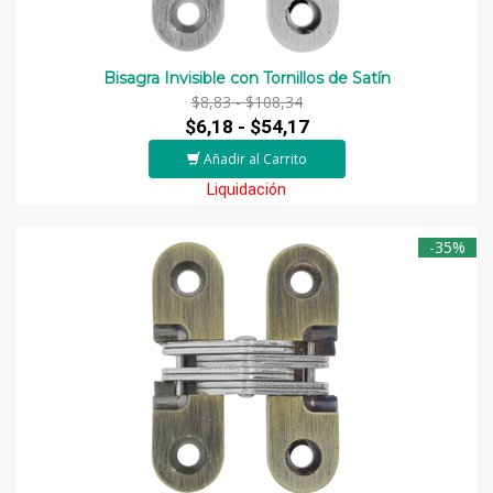
Bisagra Invisible con Tornillos de Satín
$8,83 -
$108,34
$6,18 -
$54,17
Añadir al Carrito
Liquidación
-35%