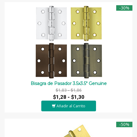
-30%
Bisagra de Pasador 3.5x3.5" Genuine
$1,83 -
$1,86
$1,28 -
$1,30
Añadir al Carrito
-50%