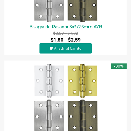
Bisagra de Pasador 3x3x2.5mm AYB
$2,57 -
$4,32
$1,80 -
$2,59
Añadir al Carrito
-30%