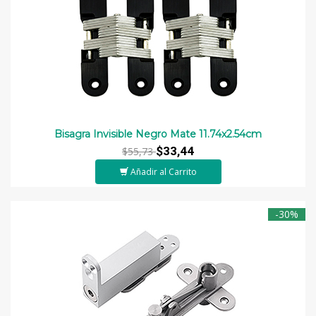
Bisagra Invisible Negro Mate 11.74x2.54cm
$33,44
$55,73
Añadir al Carrito
-30%