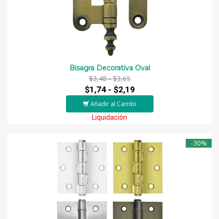
Bisagra Decorativa Oval
$3,48 -
$3,65
$1,74 -
$2,19
Añadir al Carrito
Liquidación
-30%