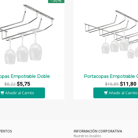
-30%
opas Empotrable Doble
Portacopas Empotrable 
$5,75
$11,80
$8,22
$16,85
Añadir al Carrito
Añadir al Carrito
VENTOS
INFORMACIÓN CORPORATIVA
Nuestros locales