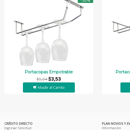
-30%
Portacopas Empotrable
Portac
$3,53
$5,04
Añadir al Carrito
CRÉDITO DIRECTO
PLAN NOVIOS Y E
Ingresar Solicitud
Información