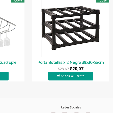
-30%
-30%
Cuadruple
Porta Botellas x12 Negro 39x30x25cm
$20,07
$28,67
Añadir al Carrito
Redes Sociales