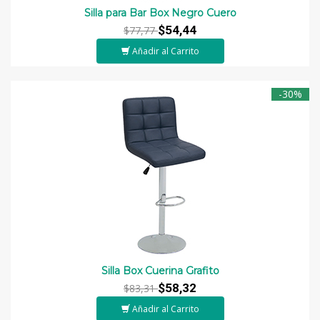
Silla para Bar Box Negro Cuero
$54,44
$77,77
Añadir al Carrito
-30%
Silla Box Cuerina Grafito
$58,32
$83,31
Añadir al Carrito