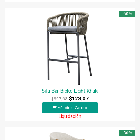
-60%
Silla Bar Bioko Light Khaki
$123,07
$307,68
Añadir al Carrito
Liquidación
-30%