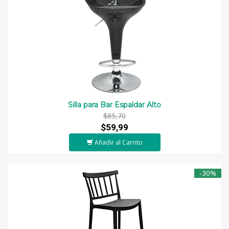
Silla para Bar Espaldar Alto
$85,70
$59,99
Añadir al Carrito
-30%