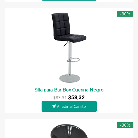
-30%
Silla para Bar Box Cuerina Negro
$58,32
$83,31
Añadir al Carrito
-30%