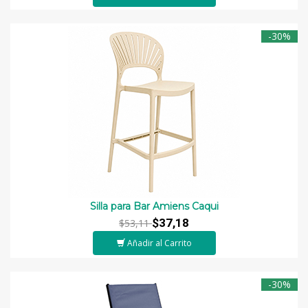
-30%
Silla para Bar Amiens Caqui
$37,18
$53,11
Añadir al Carrito
-30%