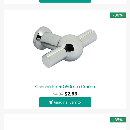
-30%
Gancho Fix 40x50mm Cromo
$2,83
$4,04
Añadir al Carrito
-35%