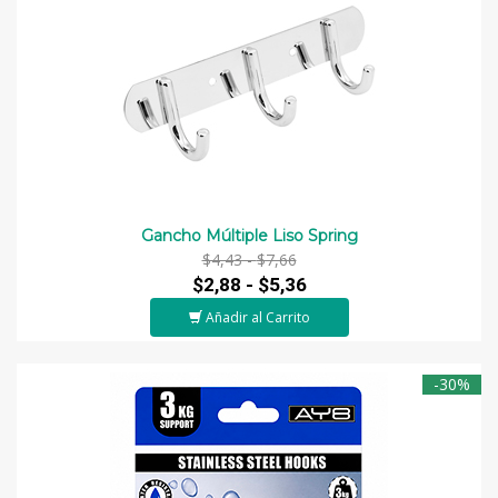
Gancho Múltiple Liso Spring
$4,43 -
$7,66
$2,88 -
$5,36
Añadir al Carrito
-30%