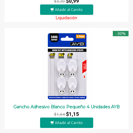
$0,99
$3,30
Añadir al Carrito
Liquidación
-30%
Gancho Adhesivo Blanco Pequeño 4 Unidades AYB
$1,15
$1,64
Añadir al Carrito