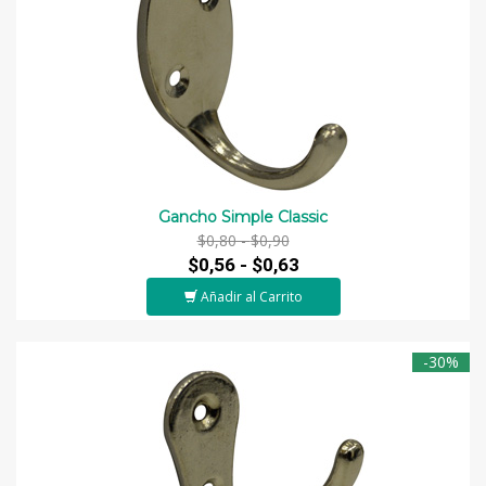
Gancho Simple Classic
$0,80 -
$0,90
$0,56 -
$0,63
Añadir al Carrito
-30%