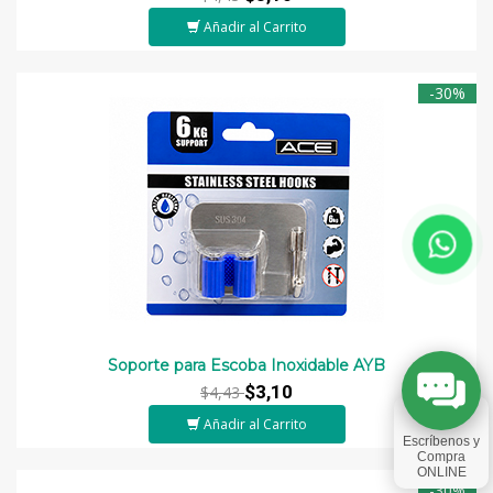
Añadir al Carrito
-30%
Soporte para Escoba Inoxidable AYB
$3,10
$4,43
Añadir al Carrito
-30%