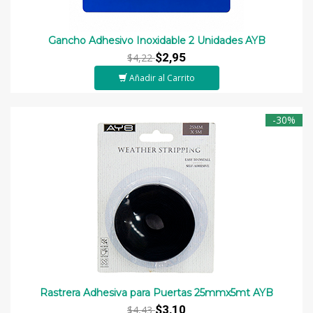
Gancho Adhesivo Inoxidable 2 Unidades AYB
$2,95
$4,22
Añadir al Carrito
-30%
Rastrera Adhesiva para Puertas 25mmx5mt AYB
$3,10
$4,43