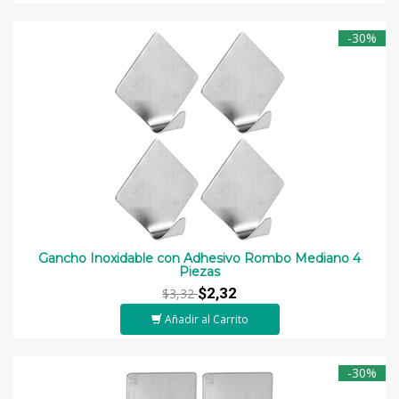
-30%
Gancho Inoxidable con Adhesivo Rombo Mediano 4
Piezas
$2,32
$3,32
Añadir al Carrito
-30%