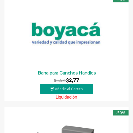
Barra para Ganchos Handles
$2,77
$5,53
Añadir al Carrito
Liquidación
-50%