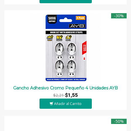
-30%
Gancho Adhesivo Cromo Pequeño 4 Unidades AYB
$1,55
$2,21
Añadir al Carrito
-50%