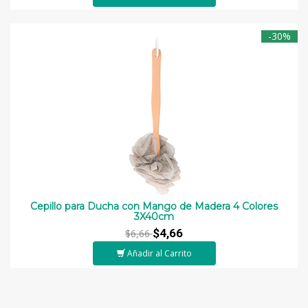
-30%
Cepillo para Ducha con Mango de Madera 4 Colores
3X40cm
$4,66
$6,66
Añadir al Carrito