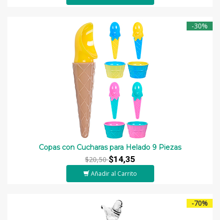
-30%
Copas con Cucharas para Helado 9 Piezas
$14,35
$20,50
Añadir al Carrito
-70%