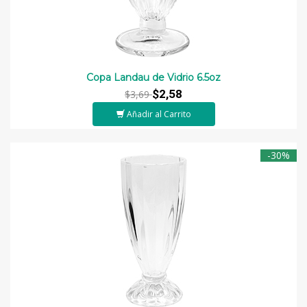
Copa Landau de Vidrio 6.5oz
$2,58
$3,69
Añadir al Carrito
-30%