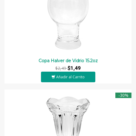
Copa Halver de Vidrio 15.2oz
$1,49
$2,49
Añadir al Carrito
-30%