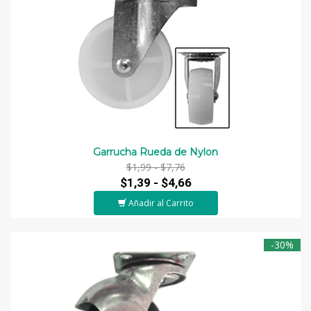
Garrucha Rueda de Nylon
$1,99 -
$7,76
$1,39 -
$4,66
Añadir al Carrito
-30%