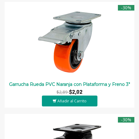
-30%
Garrucha Rueda PVC Naranja con Plataforma y Freno 3"
$2,02
$2,89
Añadir al Carrito
-30%