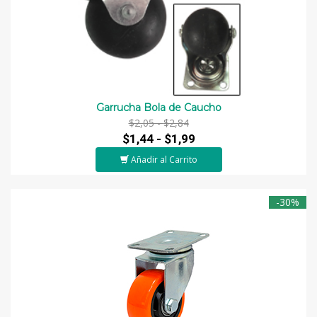
Garrucha Bola de Caucho
$2,05 -
$2,84
$1,44 -
$1,99
Añadir al Carrito
-30%