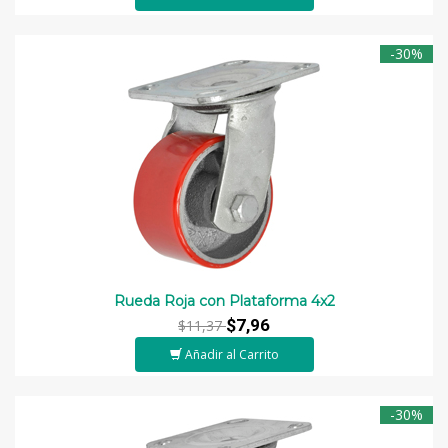
-30%
Rueda Roja con Plataforma 4x2
$7,96
$11,37
Añadir al Carrito
-30%