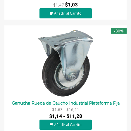
$1,03
$1,47
Añadir al Carrito
-30%
Garrucha Rueda de Caucho Industrial Plataforma Fija
$1,63 -
$16,11
$1,14 -
$11,28
Añadir al Carrito