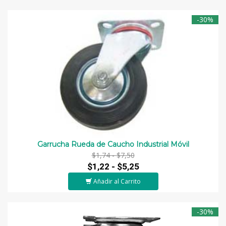
-30%
Garrucha Rueda de Caucho Industrial Móvil
$1,74 -
$7,50
$1,22 -
$5,25
Añadir al Carrito
-30%