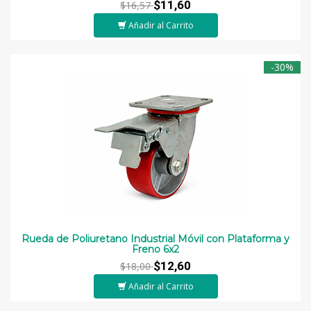
$11,60
$16,57
Añadir al Carrito
-30%
Rueda de Poliuretano Industrial Móvil con Plataforma y
Freno 6x2
$12,60
$18,00
Añadir al Carrito