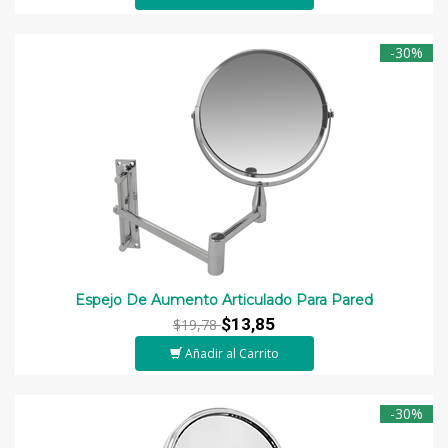
-30%
Espejo De Aumento Articulado Para Pared
$13,85
$19,78
Añadir al Carrito
-30%