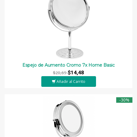
Espejo de Aumento Cromo 7x Home Basic
$14,48
$20,69
Añadir al Carrito
-30%