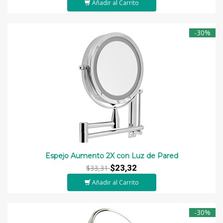
Añadir al Carrito
-30%
Espejo Aumento 2X con Luz de Pared
$23,32
$33,31
Añadir al Carrito
-30%