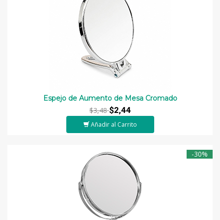
Espejo de Aumento de Mesa Cromado
$2,44
$3,48
Añadir al Carrito
-30%