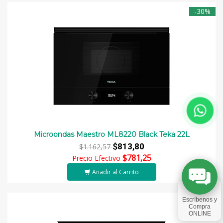
-30%
Microondas Maestro ML8220 Black Teka 22L
$813,80
$1.162,57
$781,25
Precio Efectivo
Añadir al Carrito
-30%