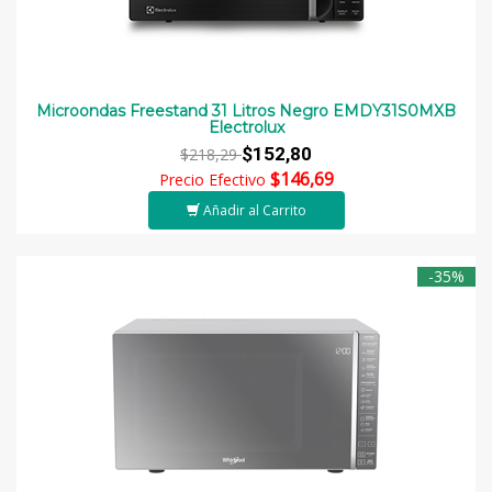
Microondas Freestand 31 Litros Negro EMDY31S0MXB
Electrolux
$152,80
$218,29
$146,69
Precio Efectivo
Añadir al Carrito
-35%