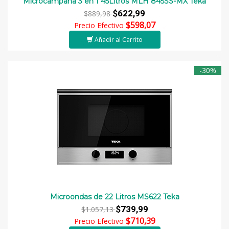
Microcampana 3 en 1 45Litros MLH 845SS-MX Teka
$622,99
$889,98
$598,07
Precio Efectivo
Añadir al Carrito
-30%
Microondas de 22 Litros MS622 Teka
$739,99
$1.057,13
$710,39
Precio Efectivo