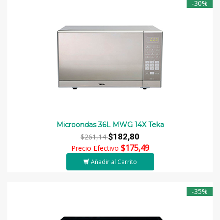
-30%
Microondas 36L MWG 14X Teka
$182,80
$261,14
$175,49
Precio Efectivo
Añadir al Carrito
-35%