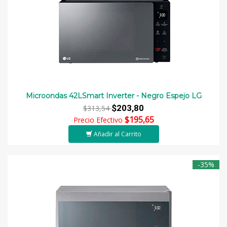
Microondas 42LSmart Inverter - Negro Espejo LG
$203,80
$313,54
$195,65
Precio Efectivo
Añadir al Carrito
-35%