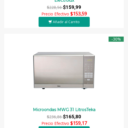
Electrolux
$159,99
$228,56
$153,59
Precio Efectivo
Añadir al Carrito
-30%
Microondas MWG 31 LitrosTeka
$165,80
$236,86
$159,17
Precio Efectivo