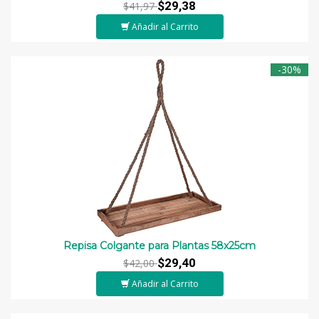
$29,38
$41,97
Añadir al Carrito
-30%
Repisa Colgante para Plantas 58x25cm
$29,40
$42,00
Añadir al Carrito