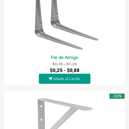
Pie de Amigo
$0,36 -
$1,26
$0,25 -
$0,88
Añadir al Carrito
-30%