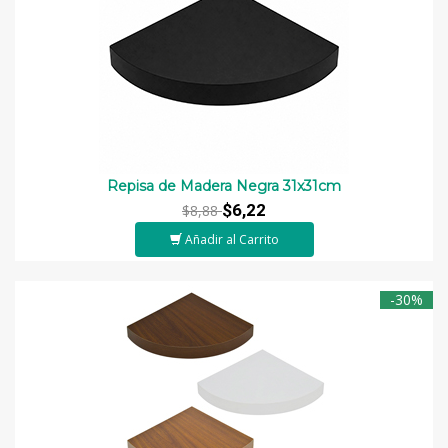
Repisa de Madera Negra 31x31cm
$6,22
$8,88
Añadir al Carrito
-30%