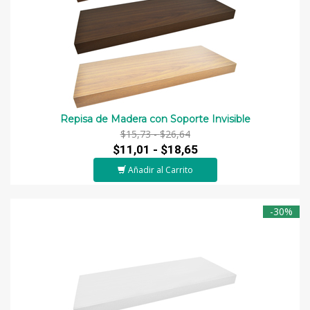
Repisa de Madera con Soporte Invisible
$15,73 -
$26,64
$11,01 -
$18,65
Añadir al Carrito
-30%