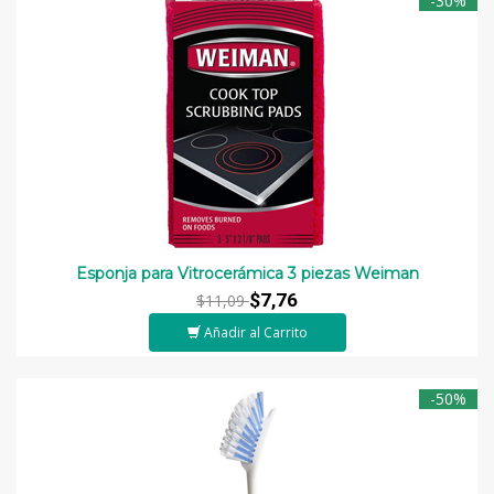
-30%
Esponja para Vitrocerámica 3 piezas Weiman
$7,76
$11,09
Añadir al Carrito
-50%