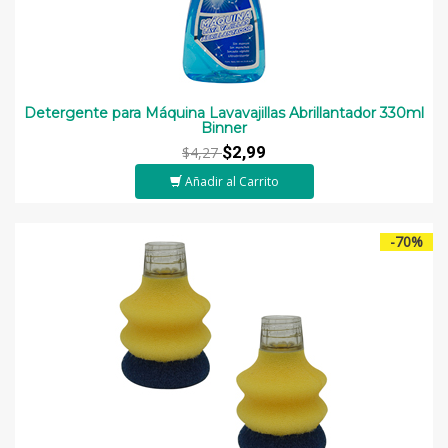
Detergente para Máquina Lavavajillas Abrillantador 330ml
Binner
$2,99
$4,27
Añadir al Carrito
-70%