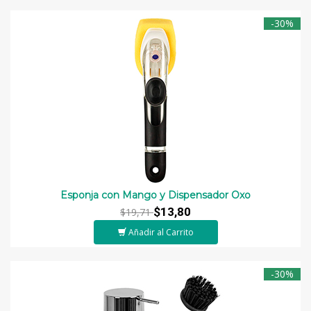
-30%
Esponja con Mango y Dispensador Oxo
$13,80
$19,71
Añadir al Carrito
-30%