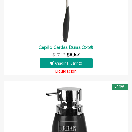
Cepillo Cerdas Duras Oxo®
$8,57
$17,13
Añadir al Carrito
Liquidación
-30%