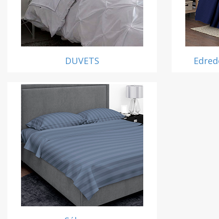
DUVETS
Edred