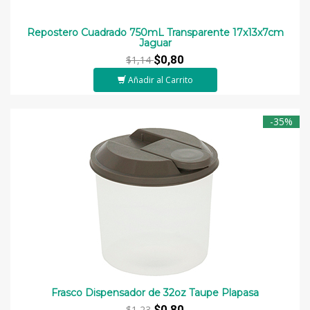
Repostero Cuadrado 750mL Transparente 17x13x7cm
Jaguar
$0,80
$1,14
Añadir al Carrito
-35%
Frasco Dispensador de 32oz Taupe Plapasa
$0,80
$1,23