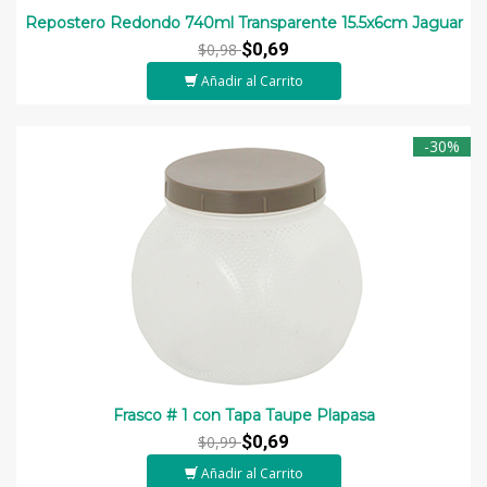
Repostero Redondo 740ml Transparente 15.5x6cm Jaguar
$0,69
$0,98
Añadir al Carrito
-30%
Frasco # 1 con Tapa Taupe Plapasa
$0,69
$0,99
Añadir al Carrito