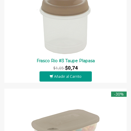
Frasco Rio #3 Taupe Plapasa
$0,74
$1,05
Añadir al Carrito
-30%