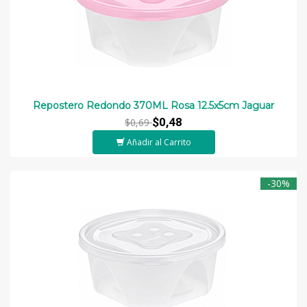
Repostero Redondo 370ML Rosa 12.5x5cm Jaguar
$0,48
$0,69
Añadir al Carrito
-30%