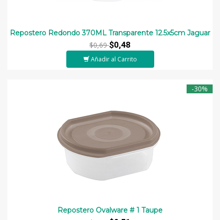
Repostero Redondo 370ML Transparente 12.5x5cm Jaguar
$0,48
$0,69
Añadir al Carrito
-30%
Repostero Ovalware # 1 Taupe