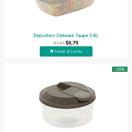
Repostero Deliware Taupe 0.8L
$0,75
$1,07
Añadir al Carrito
-30%