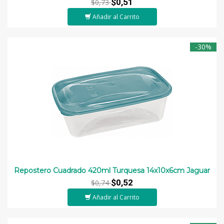
$0,51
$0,73
Añadir al Carrito
-30%
Repostero Cuadrado 420ml Turquesa 14x10x6cm Jaguar
$0,52
$0,74
Añadir al Carrito