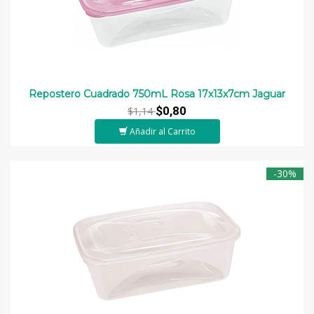
Repostero Cuadrado 750mL Rosa 17x13x7cm Jaguar
$0,80
$1,14
Añadir al Carrito
-30%