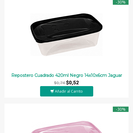
-30%
Repostero Cuadrado 420ml Negro 14x10x6cm Jaguar
$0,52
$0,74
Añadir al Carrito
-30%