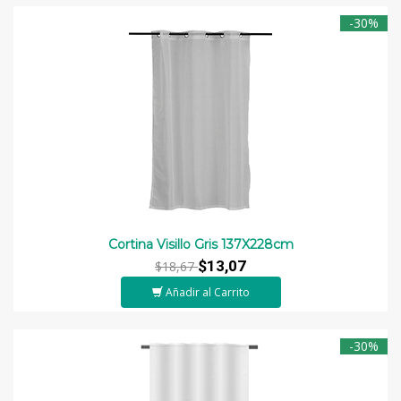
-30%
Cortina Visillo Gris 137X228cm
$13,07
$18,67
Añadir al Carrito
-30%