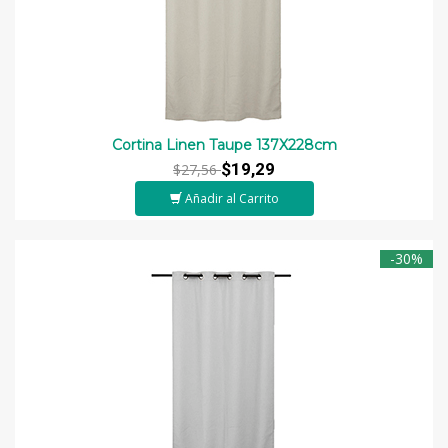
Cortina Linen Taupe 137X228cm
$19,29
$27,56
Añadir al Carrito
-30%