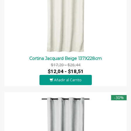
Cortina Jacquard Beige 137X228cm
$17,20 -
$26,44
$12,04 -
$18,51
Añadir al Carrito
-30%