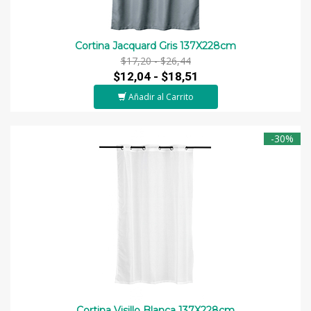
Cortina Jacquard Gris 137X228cm
$17,20 -
$26,44
$12,04 -
$18,51
Añadir al Carrito
-30%
Cortina Visillo Blanca 137X228cm