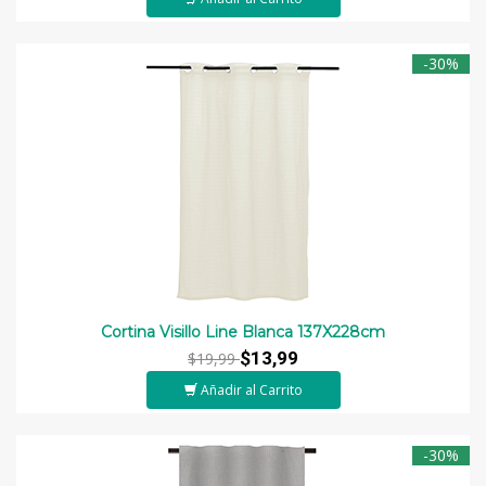
-30%
Cortina Visillo Line Blanca 137X228cm
$13,99
$19,99
Añadir al Carrito
-30%