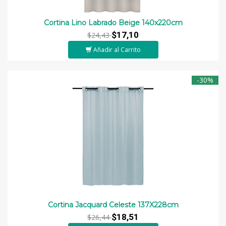
Cortina Lino Labrado Beige 140x220cm
$17,10
$24,43
Añadir al Carrito
-30%
Cortina Jacquard Celeste 137X228cm
$18,51
$26,44