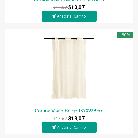
$13,07
$18,67
Añadir al Carrito
-30%
Cortina Visillo Beige 137X228cm
$13,07
$18,67
Añadir al Carrito