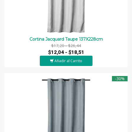
Cortina Jacquard Taupe 137X228cm
$17,20 -
$26,44
$12,04 -
$18,51
Añadir al Carrito
-30%