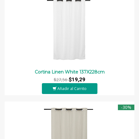
Cortina Linen White 137X228cm
$19,29
$27,56
Añadir al Carrito
-30%