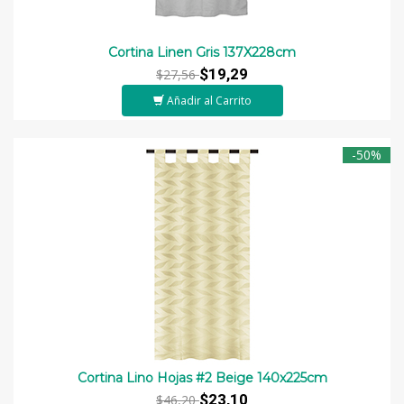
Cortina Linen Gris 137X228cm
$19,29
$27,56
Añadir al Carrito
-50%
Cortina Lino Hojas #2 Beige 140x225cm
$23,10
$46,20