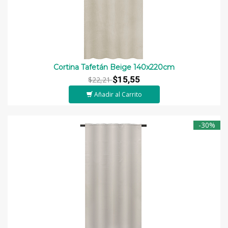
Cortina Tafetán Beige 140x220cm
$15,55
$22,21
Añadir al Carrito
-30%