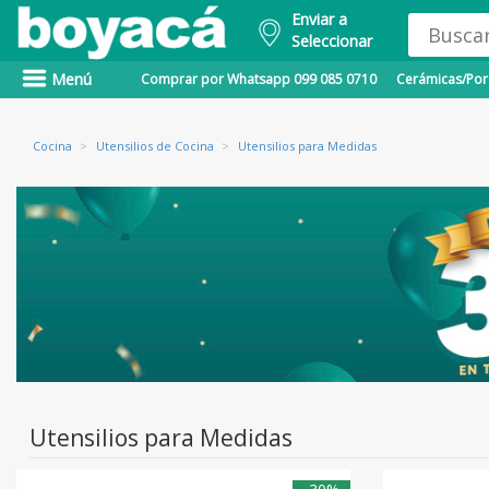
Enviar a
Seleccionar
Menú
Comprar por Whatsapp 099 085 0710
Cerámicas/Porc
Cocina
>
Utensilios de Cocina
>
Utensilios para Medidas
Utensilios para Medidas