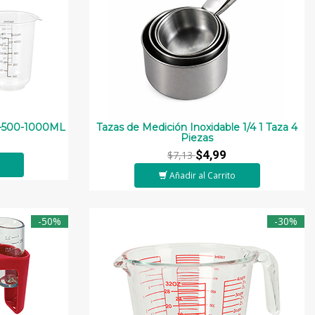
0-500-1000ML
Tazas de Medición Inoxidable 1/4 1 Taza 4
Piezas
$4,99
$7,13
Añadir al Carrito
-50%
-30%