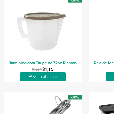
-30%
Jarra Medidora Taupe de 32oz Plapasa
Pala de Med
$1,15
$1,64
Añadir al Carrito
-30%