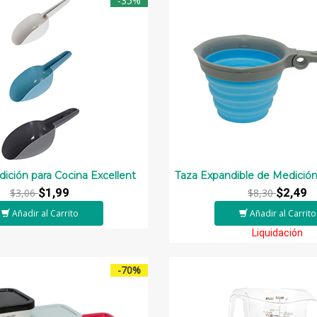
-35%
ición para Cocina Excellent
Taza Expandible de Medició
$1,99
$2,49
$3,06
$8,30
Añadir al Carrito
Añadir al Carrito
Liquidación
-70%