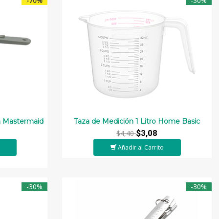
-70%
-30%
n Mastermaid
Taza de Medición 1 Litro Home Basic
$3,08
$4,40
Añadir al Carrito
-30%
-30%