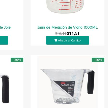
e Joie
Jarra de Medición de Vidrio 1000ML
$11,51
$16,44
Añadir al Carrito
-30%
-40%