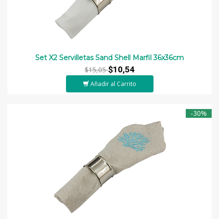
Set X2 Servilletas Sand Shell Marfil 36x36cm
$10,54
$15,05
Añadir al Carrito
-30%