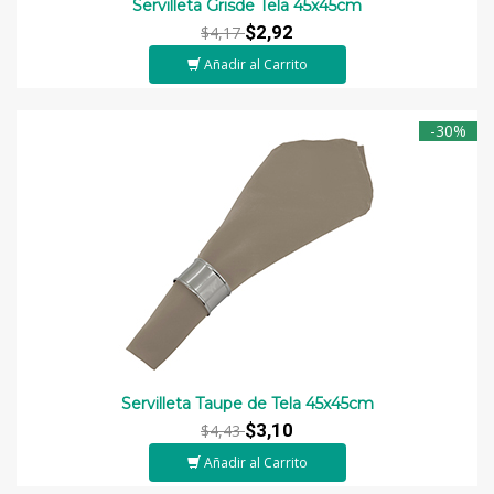
Servilleta Grisde Tela 45x45cm
$2,92
$4,17
Añadir al Carrito
-30%
Servilleta Taupe de Tela 45x45cm
$3,10
$4,43
Añadir al Carrito