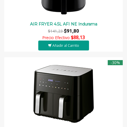
AIR FRYER 4.5L AFI NE Indurama
$91,80
$141,23
$88,13
Precio Efectivo
Añadir al Carrito
-30%