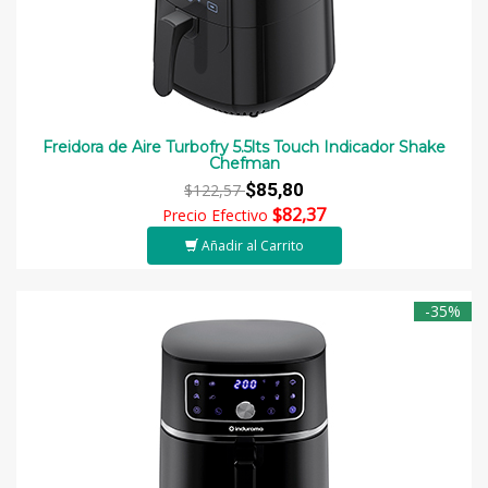
Freidora de Aire Turbofry 5.5lts Touch Indicador Shake
Chefman
$85,80
$122,57
$82,37
Precio Efectivo
Añadir al Carrito
-35%