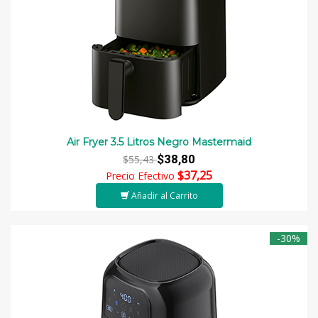
Air Fryer 3.5 Litros Negro Mastermaid
$38,80
$55,43
$37,25
Precio Efectivo
Añadir al Carrito
-30%