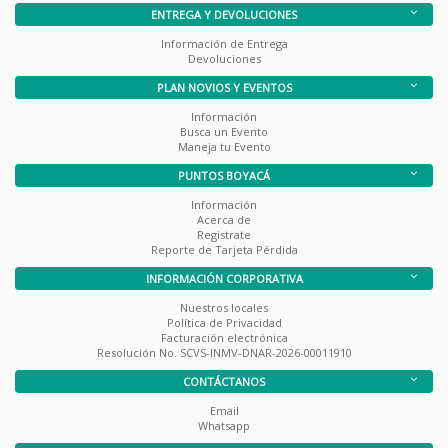
ENTREGA Y DEVOLUCIONES
Información de Entrega
Devoluciones
PLAN NOVIOS Y EVENTOS
Información
Busca un Evento
Maneja tu Evento
PUNTOS BOYACÁ
Información
Acerca de
Registrate
Reporte de Tarjeta Pérdida
INFORMACIÓN CORPORATIVA
Nuestros locales
Política de Privacidad
Facturación electrónica
Resolución No. SCVS-INMV-DNAR-2026-00011910
CONTÁCTANOS
Email
Whatsapp