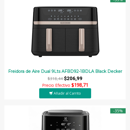
Freidora de Aire Dual 9Lts AFBD92-1BDLA Black Decker
$206,99
$318,44
$198,71
Precio Efectivo
Añadir al Carrito
-35%