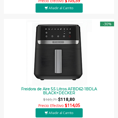
$105,59
Precio Efectivo
Añadir al Carrito
-30%
Freidora de Aire 5.5 Litros AFBD62-1BDLA
BLACK+DECKER
$118,80
$169,71
$114,05
Precio Efectivo
Añadir al Carrito