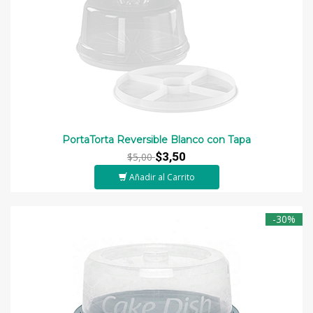
PortaTorta Reversible Blanco con Tapa
$3,50
$5,00
Añadir al Carrito
-30%