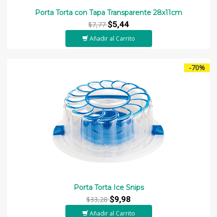
Porta Torta con Tapa Transparente 28x11cm
$5,44
$7,77
Añadir al Carrito
-70%
Porta Torta Ice Snips
$9,98
$33,28
Añadir al Carrito