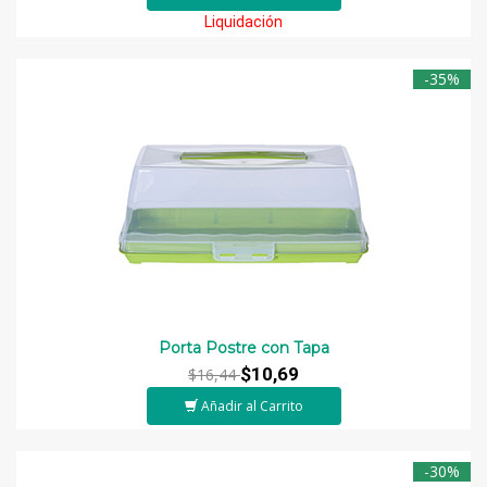
Liquidación
-35%
Porta Postre con Tapa
$10,69
$16,44
Añadir al Carrito
-30%