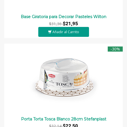
Base Giratoria para Decorar Pasteles Wilton
$21,95
$31,36
Añadir al Carrito
-30%
Porta Torta Tosca Blanco 28cm Stefanplast
$22,50
$32,14