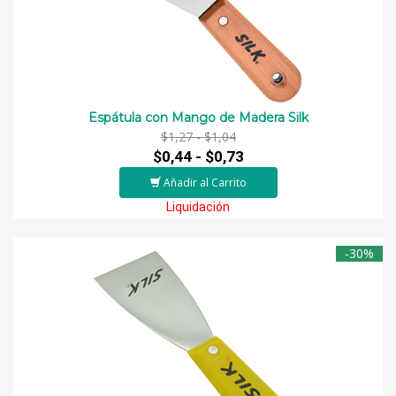
Espátula con Mango de Madera Silk
$1,27 -
$1,04
$0,44 -
$0,73
Añadir al Carrito
Liquidación
-30%