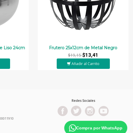
de Liso 24cm
Frutero 25x12cm de Metal Negro
$13,41
$19,15
Añadir al Carrito
Redes Sociales
00011910
Compra por WhatsApp