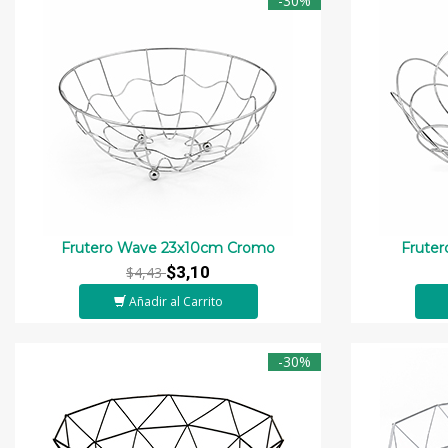
-30%
Frutero Wave 23x10cm Cromo
Fruter
$3,10
$4,43
Añadir al Carrito
-30%