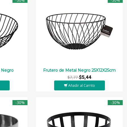
-30%
-30%
 Negro
Frutero de Metal Negro 25X12X25cm
$5,44
$7,77
Añadir al Carrito
-30%
-30%