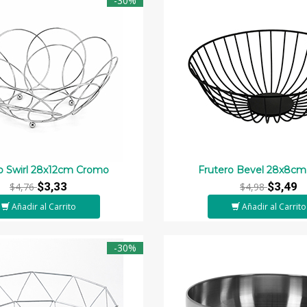
-30%
o Swirl 28x12cm Cromo
Frutero Bevel 28x8cm
$3,33
$3,49
$4,76
$4,98
Añadir al Carrito
Añadir al Carrito
-30%