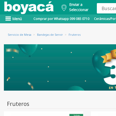
Enviar a
Seleccionar
Menú
Comprar por Whatsapp 099 085 0710
Cerámicas/Porc
Servicio de Mesa
>
Bandejas de Servir
>
Fruteros
Fruteros