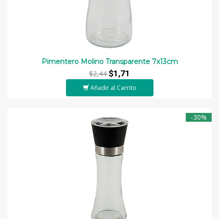
Pimentero Molino Transparente 7x13cm
$1,71
$2,44
Añadir al Carrito
-30%