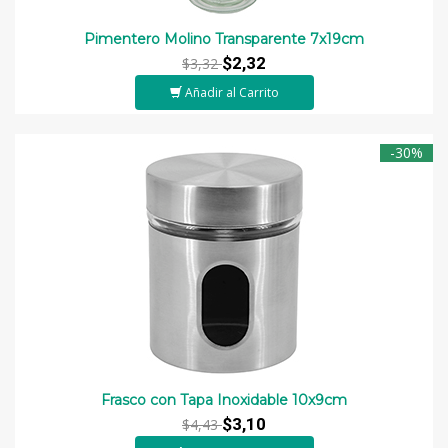
Pimentero Molino Transparente 7x19cm
$2,32
$3,32
Añadir al Carrito
-30%
Frasco con Tapa Inoxidable 10x9cm
$3,10
$4,43