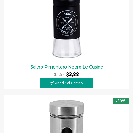
Salero Pimentero Negro Le Cusine
$3,88
$5,54
Añadir al Carrito
-30%