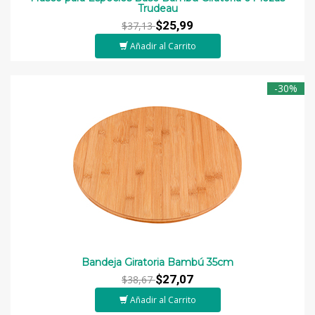
Trudeau
$25,99
$37,13
Añadir al Carrito
-30%
Bandeja Giratoria Bambú 35cm
$27,07
$38,67
Añadir al Carrito