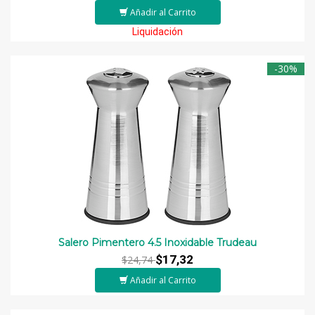
Añadir al Carrito
Liquidación
-30%
Salero Pimentero 4.5 Inoxidable Trudeau
$17,32
$24,74
Añadir al Carrito