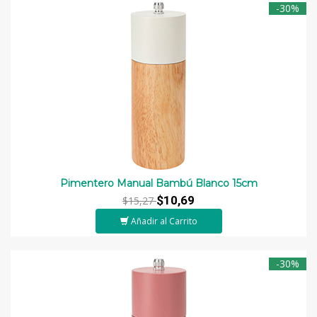
-30%
Pimentero Manual Bambú Blanco 15cm
$10,69
$15,27
Añadir al Carrito
-30%