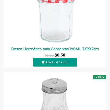
Frasco Hermético para Conservas 190ML 7X8X7cm
$0,58
$0,83
Añadir al Carrito
-30%