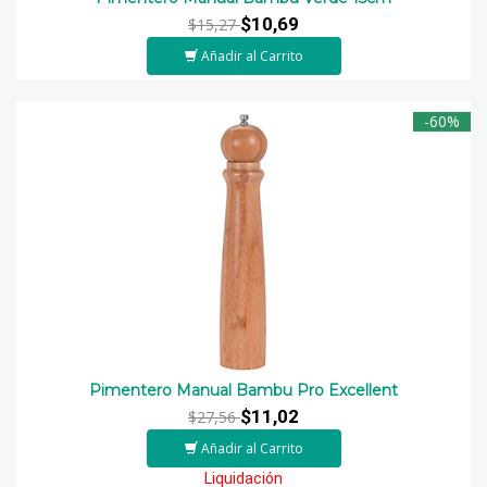
$10,69
$15,27
Añadir al Carrito
-60%
Pimentero Manual Bambu Pro Excellent
$11,02
$27,56
Añadir al Carrito
Liquidación