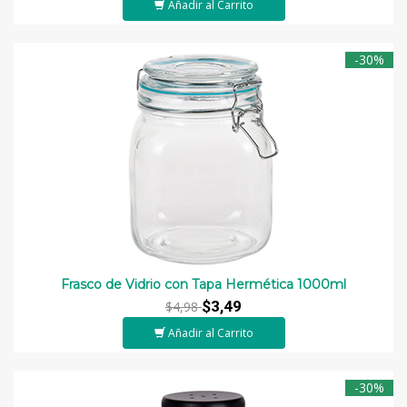
Añadir al Carrito
-30%
Frasco de Vidrio con Tapa Hermética 1000ml
$3,49
$4,98
Añadir al Carrito
-30%