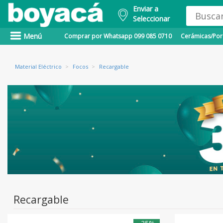
Enviar a
Seleccionar
Menú
Comprar por Whatsapp 099 085 0710
Cerámicas/Porc
Material Eléctrico
>
Focos
>
Recargable
Recargable