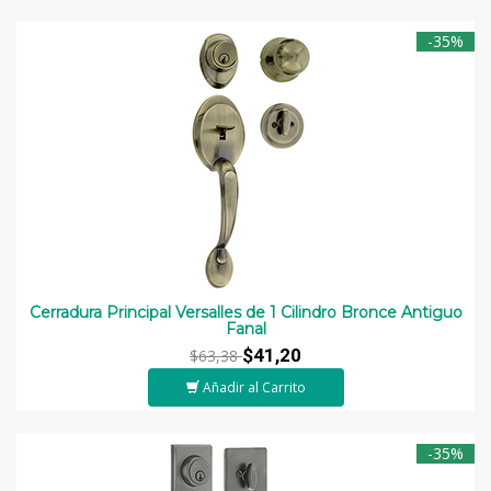
-35%
Cerradura Principal Versalles de 1 Cilindro Bronce Antiguo
Fanal
$41,20
$63,38
Añadir al Carrito
-35%