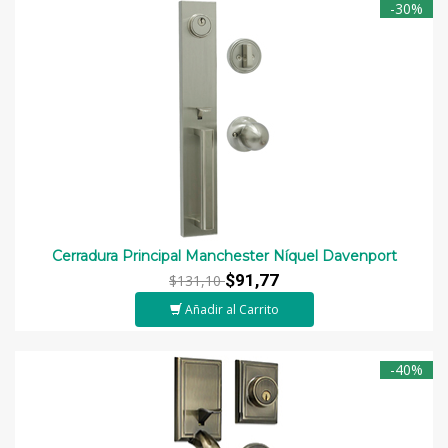
-30%
Cerradura Principal Manchester Níquel Davenport
$91,77
$131,10
Añadir al Carrito
-40%