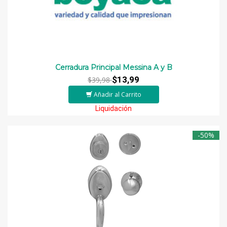
Cerradura Principal Messina A y B
$13,99
$39,98
Añadir al Carrito
Liquidación
-50%