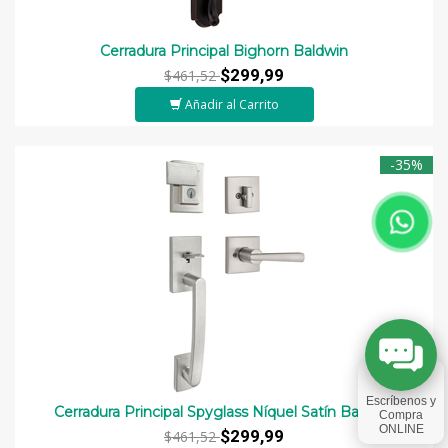
Cerradura Principal Bighorn Baldwin
$299,99
$461,52
Añadir al Carrito
-35%
Cerradura Principal Spyglass Níquel Satín Baldwin
$299,99
$461,52