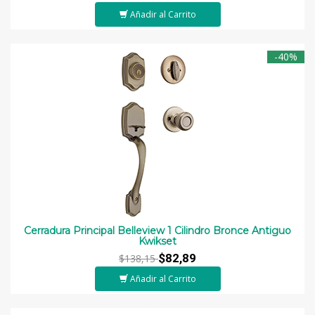
Añadir al Carrito
-40%
Cerradura Principal Belleview 1 Cilindro Bronce Antiguo
Kwikset
$82,89
$138,15
Añadir al Carrito