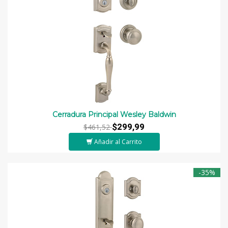
Cerradura Principal Wesley Baldwin
$299,99
$461,52
Añadir al Carrito
-35%