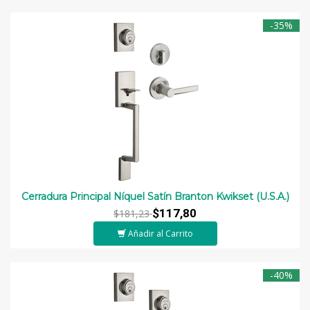
-35%
Cerradura Principal Níquel Satín Branton Kwikset (U.S.A.)
$117,80
$181,23
Añadir al Carrito
-40%