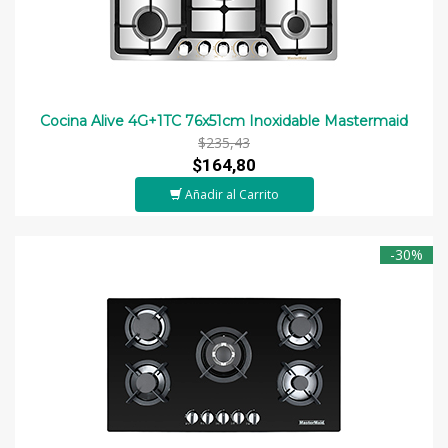
Cocina Alive 4G+1TC 76x51cm Inoxidable Mastermaid
$235,43
$164,80
Añadir al Carrito
-30%