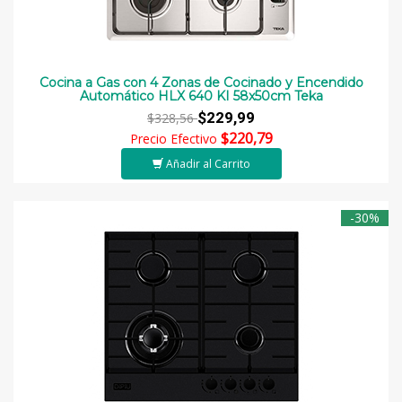
Cocina a Gas con 4 Zonas de Cocinado y Encendido
Automático HLX 640 KI 58x50cm Teka
$229,99
$328,56
$220,79
Precio Efectivo
Añadir al Carrito
-30%