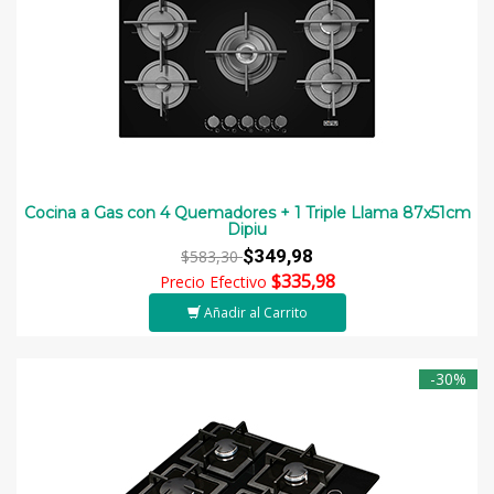
Cocina a Gas con 4 Quemadores + 1 Triple Llama 87x51cm
Dipiu
$349,98
$583,30
$335,98
Precio Efectivo
Añadir al Carrito
-30%