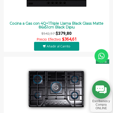
Cocina a Gas con 4Q+1Triple Llama Black Glass Matte
86x51cm Black Dipiu
$379,80
$542,57
$364,61
Precio Efectivo
Añadir al Carrito
-35%