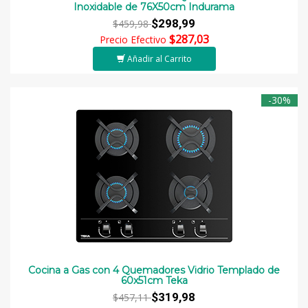
Inoxidable de 76X50cm Indurama
$298,99
$459,98
$287,03
Precio Efectivo
Añadir al Carrito
-30%
Cocina a Gas con 4 Quemadores Vidrio Templado de
60x51cm Teka
$319,98
$457,11