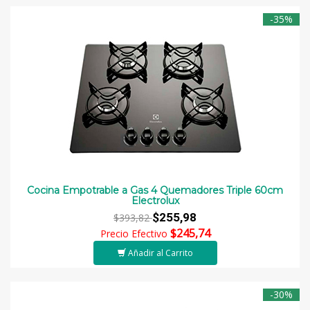
-35%
Cocina Empotrable a Gas 4 Quemadores Triple 60cm
Electrolux
$255,98
$393,82
$245,74
Precio Efectivo
Añadir al Carrito
-30%