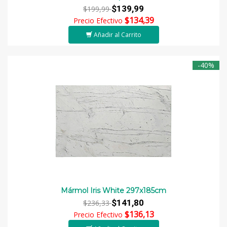
$139,99
$199,99
$134,39
Precio Efectivo
Añadir al Carrito
-40%
Mármol Iris White 297x185cm
$141,80
$236,33
$136,13
Precio Efectivo