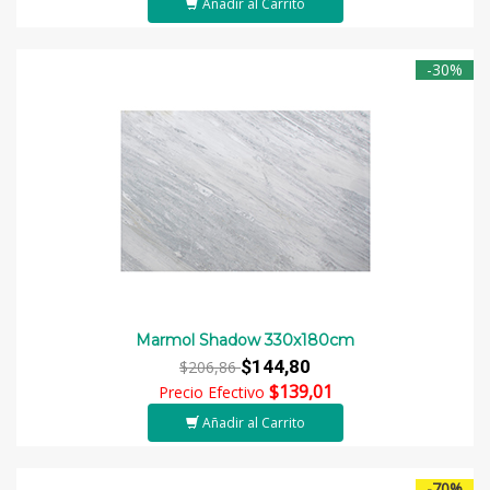
Añadir al Carrito
-30%
Marmol Shadow 330x180cm
$144,80
$206,86
$139,01
Precio Efectivo
Añadir al Carrito
-70%