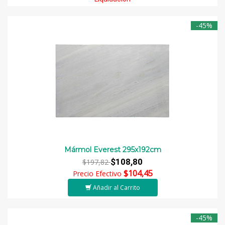
-45%
Mármol Everest 295x192cm
$108,80
$197,82
$104,45
Precio Efectivo
Añadir al Carrito
-45%