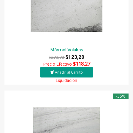
Mármol Volakas
$123,20
$273,78
$118,27
Precio Efectivo
Añadir al Carrito
Liquidación
-35%