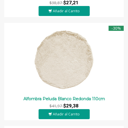
$27,21
$38,87
Añadir al Carrito
-30%
Alfombra Peluda Blanco Redonda 110cm
$29,38
$41,97
Añadir al Carrito