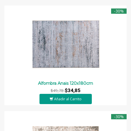
-30%
Alfombra Anais 120x180cm
$34,85
$49,78
Añadir al Carrito
-30%