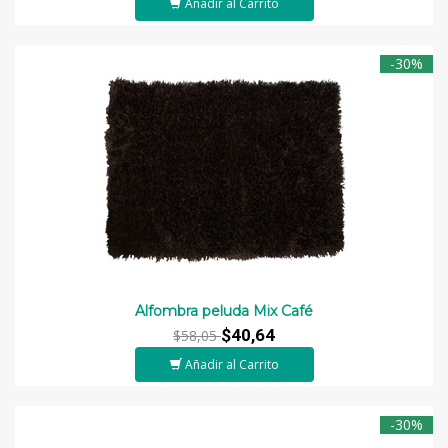
Añadir al Carrito
-30%
Alfombra peluda Mix Café
$40,64
$58,05
Añadir al Carrito
-30%