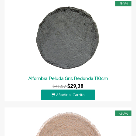
-30%
Alfombra Peluda Gris Redonda 110cm
$29,38
$41,97
Añadir al Carrito
-30%