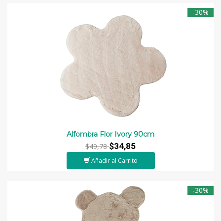
-30%
Alfombra Flor Ivory 90cm
$34,85
$49,78
Añadir al Carrito
-30%