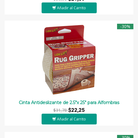
Añadir al Carrito
-30%
Cinta Antideslizante de 2.5"x 25" para Alfombras
$22,25
$31,78
Añadir al Carrito
-30%