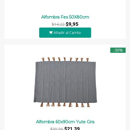
Alfombra Fes 50X80cm
$9,95
$14,22
Añadir al Carrito
-30%
Alfombra 60x90cm Yute Gris
$21,39
$30,56