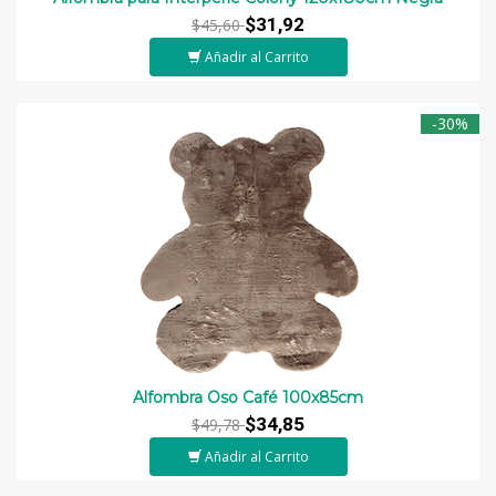
$31,92
$45,60
Añadir al Carrito
-30%
Alfombra Oso Café 100x85cm
$34,85
$49,78
Añadir al Carrito