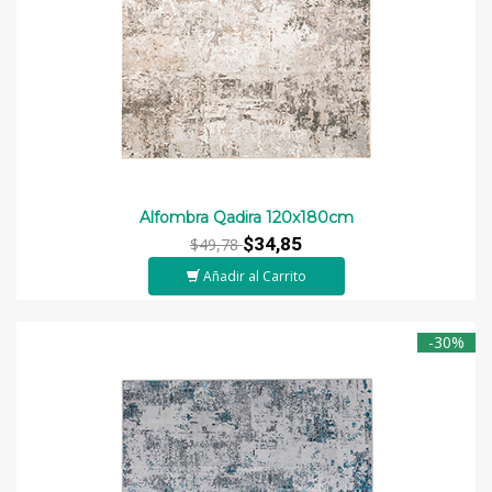
Alfombra Qadira 120x180cm
$34,85
$49,78
Añadir al Carrito
-30%