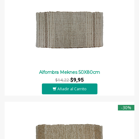
Alfombra Meknes 50X80cm
$9,95
$14,22
Añadir al Carrito
-30%