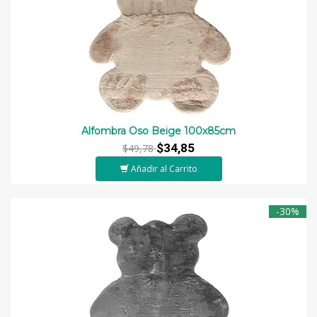
Alfombra Oso Beige 100x85cm
$34,85
$49,78
Añadir al Carrito
-30%