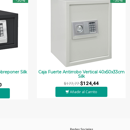
-30%
-30%
obreponer Silk
Caja Fuerte Antirrobo Vertical 40x50x33cm
Silk
$124,44
$177,77
0
Añadir al Carrito
Redes Sociales