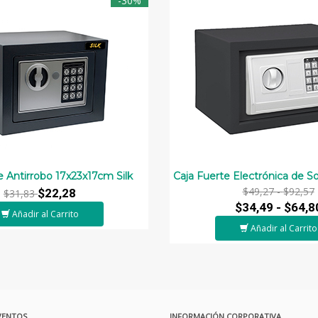
-30%
e Antirrobo 17x23x17cm Silk
Caja Fuerte Electrónica de S
$49,27 -
$92,57
$22,28
$31,83
$34,49 -
$64,8
Añadir al Carrito
Añadir al Carrito
VENTOS
INFORMACIÓN CORPORATIVA