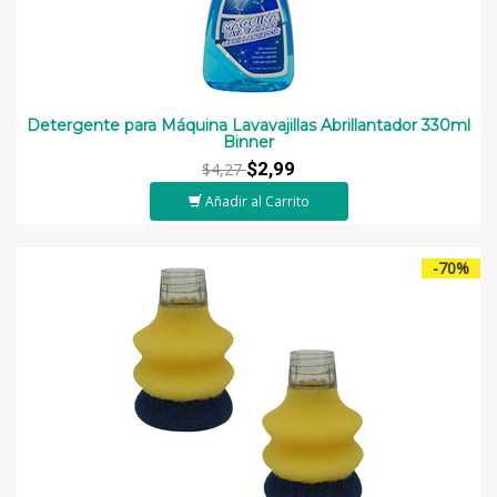
Detergente para Máquina Lavavajillas Abrillantador 330ml
Binner
$2,99
$4,27
Añadir al Carrito
-70%