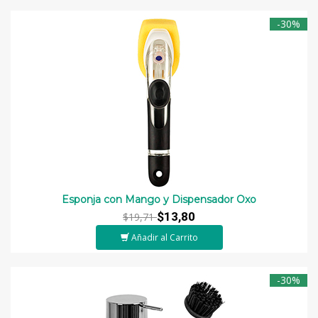
-30%
Esponja con Mango y Dispensador Oxo
$13,80
$19,71
Añadir al Carrito
-30%