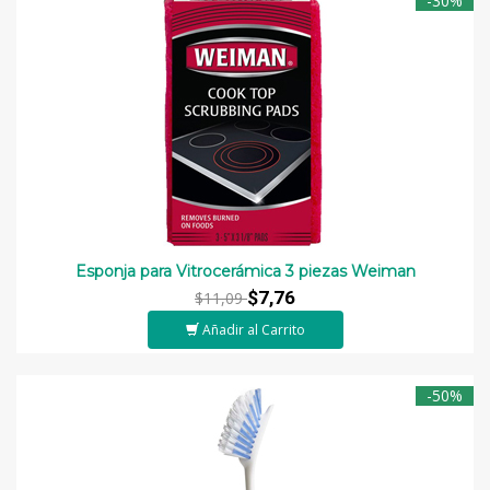
-30%
Esponja para Vitrocerámica 3 piezas Weiman
$7,76
$11,09
Añadir al Carrito
-50%