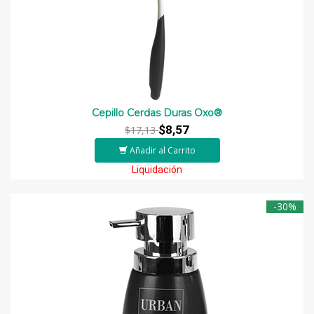
Cepillo Cerdas Duras Oxo®
$8,57
$17,13
Añadir al Carrito
Liquidación
-30%