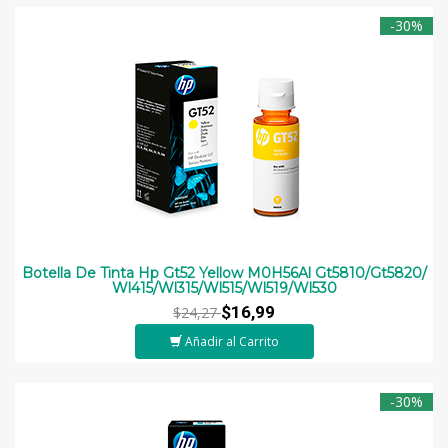
-30%
Botella De Tinta Hp Gt52 Yellow M0H56Al Gt5810/Gt5820/
Wl415/Wl315/Wl515/Wl519/Wl530
$16,99
$24,27
Añadir al Carrito
-30%