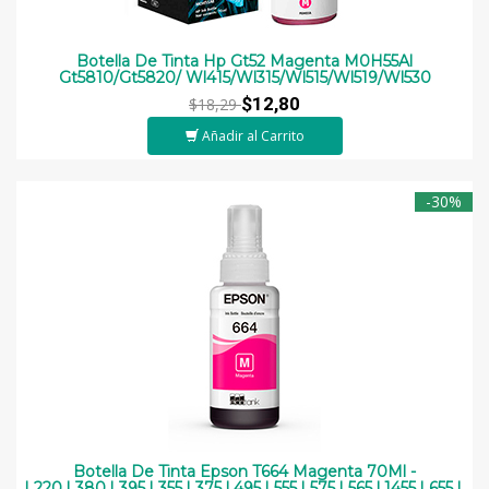
Botella De Tinta Hp Gt52 Magenta M0H55Al
Gt5810/Gt5820/ Wl415/Wl315/Wl515/Wl519/Wl530
$12,80
$18,29
Añadir al Carrito
-30%
Botella De Tinta Epson T664 Magenta 70Ml -
L220,L380,L395,L355,L375,L495,L555,L575,L565,L1455,L655,L