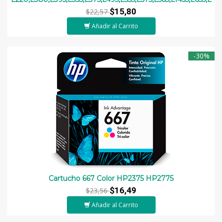
$15,80
$22,57
Añadir al Carrito
-30%
Cartucho 667 Color HP2375 HP2775
$16,49
$23,56
Añadir al Carrito