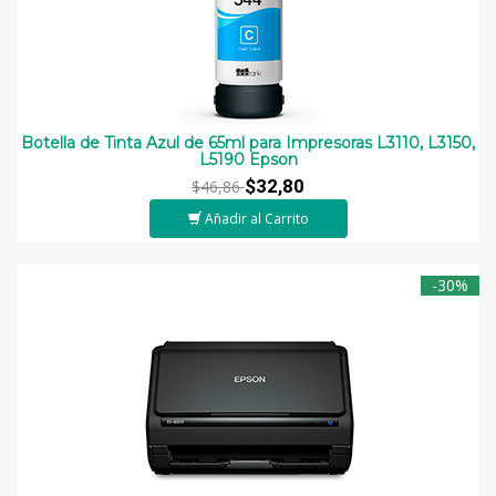
Botella de Tinta Azul de 65ml para Impresoras L3110, L3150,
L5190 Epson
$32,80
$46,86
Añadir al Carrito
-30%