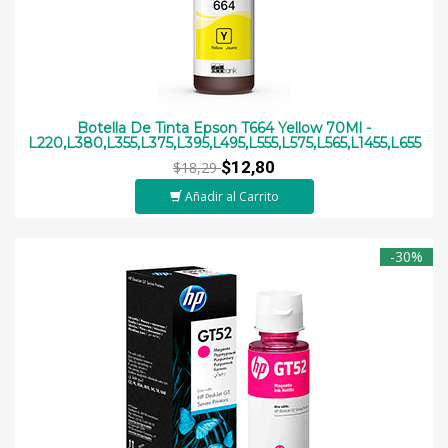
Botella De Tinta Epson T664 Yellow 70Ml -
L220,L380,L355,L375,L395,L495,L555,L575,L565,L1455,L655
$12,80
$18,29
Añadir al Carrito
-30%