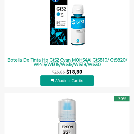
Botella De Tinta Hp Gt52 Cyan M0H54Al Gt5810/ Gt5820/
Wl415/Wl315/Wl515/Wl519/Wl530
$18,80
$26,86
Añadir al Carrito
-30%