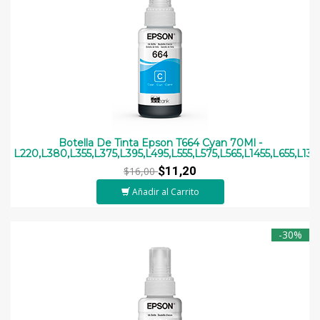
Botella De Tinta Epson T664 Cyan 70Ml -
L220,L380,L355,L375,L395,L495,L555,L575,L565,L1455,L655,L130
$11,20
$16,00
Añadir al Carrito
-30%