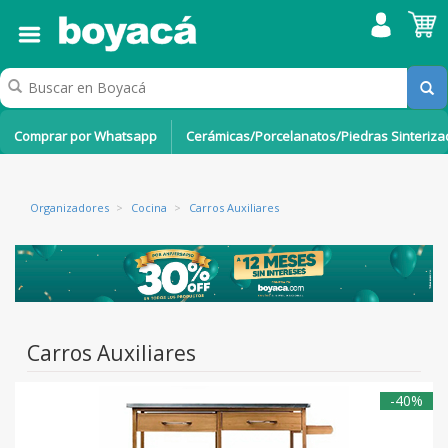
Comprar por Whatsapp
Cerámicas/Porcelanatos/Piedras Sinteriz
Organizadores
>
Cocina
>
Carros Auxiliares
Carros Auxiliares
-40%