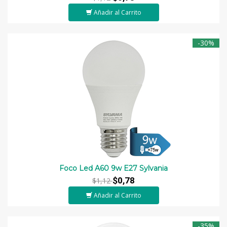
Añadir al Carrito
-30%
Foco Led A60 9w E27 Sylvania
$0,78
$1,12
Añadir al Carrito
-35%