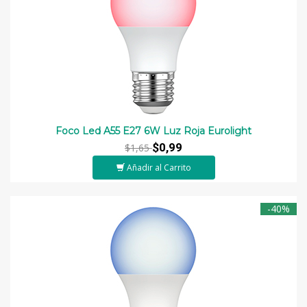
Foco Led A55 E27 6W Luz Roja Eurolight
$0,99
$1,65
Añadir al Carrito
-40%