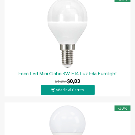
Foco Led Mini Globo 3W E14 Luz Fría Eurolight
$0,83
$1,28
Añadir al Carrito
-30%