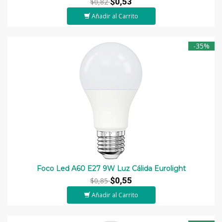
$0,53
$0,82
Añadir al Carrito
-35%
Foco Led A60 E27 9W Luz Cálida Eurolight
$0,55
$0,85
Añadir al Carrito