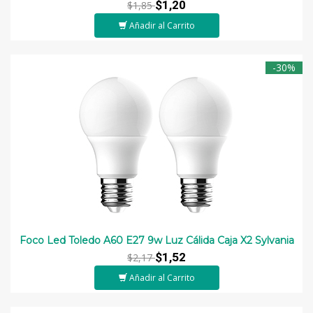
$1,20
$1,85
Añadir al Carrito
-30%
Foco Led Toledo A60 E27 9w Luz Cálida Caja X2 Sylvania
$1,52
$2,17
Añadir al Carrito