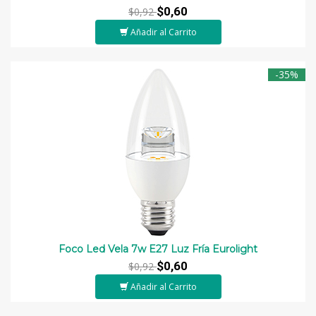
$0,60
$0,92
Añadir al Carrito
-35%
Foco Led Vela 7w E27 Luz Fría Eurolight
$0,60
$0,92
Añadir al Carrito