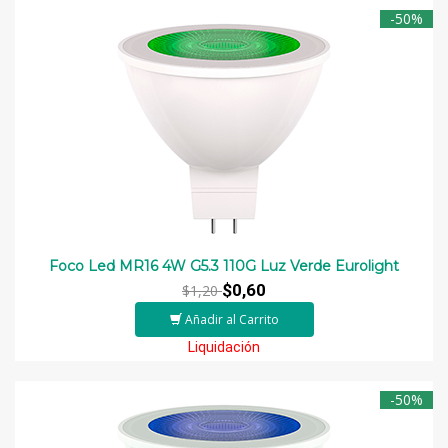
-50%
Foco Led MR16 4W G5.3 110G Luz Verde Eurolight
$0,60
$1,20
Añadir al Carrito
Liquidación
-50%