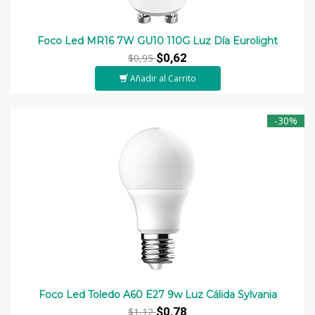
Foco Led MR16 7W GU10 110G Luz Día Eurolight
$0,62
$0,95
Añadir al Carrito
-30%
Foco Led Toledo A60 E27 9w Luz Cálida Sylvania
$0,78
$1,12