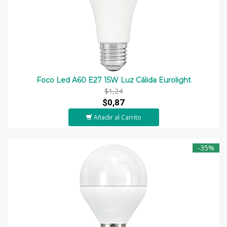
Foco Led A60 E27 15W Luz Cálida Eurolight
$1,24
$0,87
Añadir al Carrito
-35%