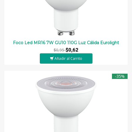
Foco Led MR16 7W GU10 110G Luz Cálida Eurolight
$0,62
$0,95
Añadir al Carrito
-35%