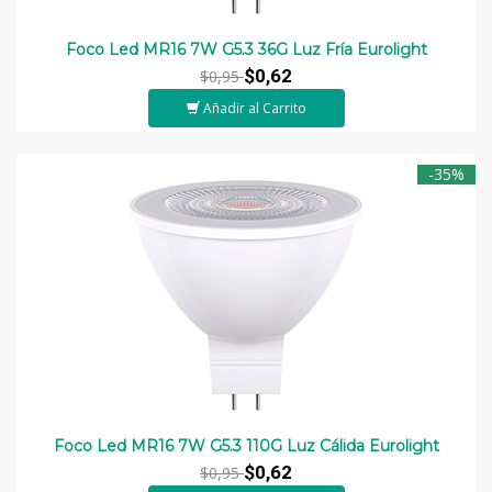
Foco Led MR16 7W G5.3 36G Luz Fría Eurolight
$0,62
$0,95
Añadir al Carrito
-35%
Foco Led MR16 7W G5.3 110G Luz Cálida Eurolight
$0,62
$0,95