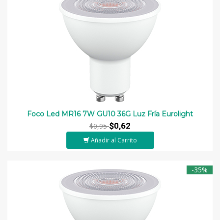
Foco Led MR16 7W GU10 36G Luz Fría Eurolight
$0,62
$0,95
Añadir al Carrito
-35%