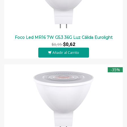
Foco Led MR16 7W G5.3 36G Luz Cálida Eurolight
$0,62
$0,95
Añadir al Carrito
-35%