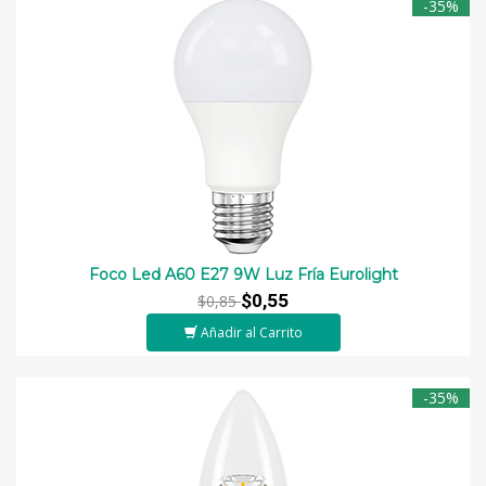
-35%
Foco Led A60 E27 9W Luz Fría Eurolight
$0,55
$0,85
Añadir al Carrito
-35%