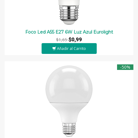
Foco Led A55 E27 6W Luz Azul Eurolight
$0,99
$1,65
Añadir al Carrito
-50%