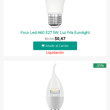
Foco Led A60 E27 5W Luz Fría Eurolight
$0,47
$0,94
Añadir al Carrito
Liquidación
-35%