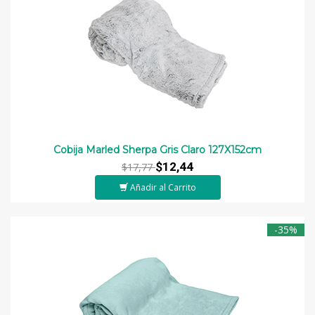
Cobija Marled Sherpa Gris Claro 127X152cm
$12,44
$17,77
Añadir al Carrito
-35%