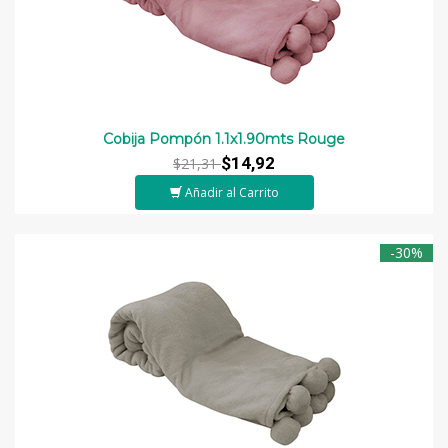
Cobija Pompón 1.1x1.90mts Rouge
$14,92
$21,31
Añadir al Carrito
-30%