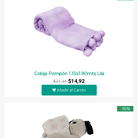
Cobija Pompón 1.10x1.90mts Lila
$14,92
$21,31
Añadir al Carrito
-30%