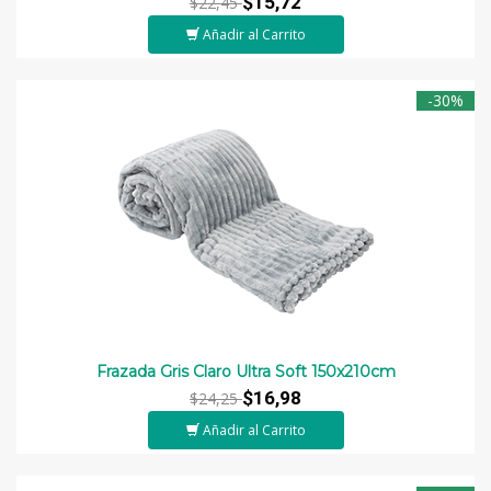
$15,72
$22,45
Añadir al Carrito
-30%
Frazada Gris Claro Ultra Soft 150x210cm
$16,98
$24,25
Añadir al Carrito