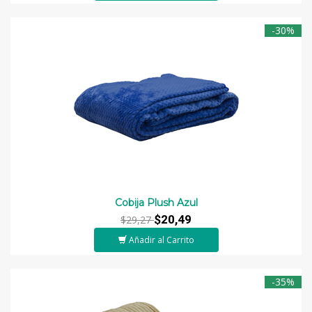
-30%
Cobija Plush Azul
$20,49
$29,27
Añadir al Carrito
-35%