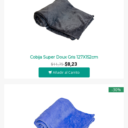
Cobija Super Doux Gris 127X152cm
$8,23
$11,75
Añadir al Carrito
-30%