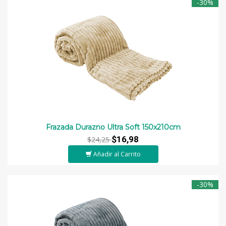
-30%
Frazada Durazno Ultra Soft 150x210cm
$16,98
$24,25
Añadir al Carrito
-30%