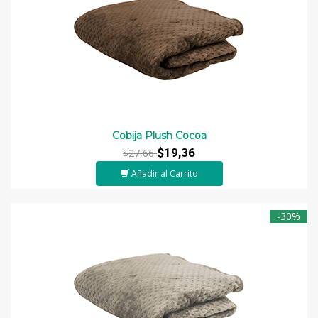
Cobija Plush Cocoa
$19,36
$27,66
Añadir al Carrito
-30%