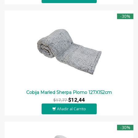
-30%
Cobija Marled Sherpa Plomo 127X152cm
$12,44
$17,77
Añadir al Carrito
-30%