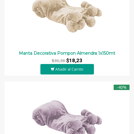
Manta Decorativa Pompon Almendra 1x150mt
$18,23
$30,38
Añadir al Carrito
-40%