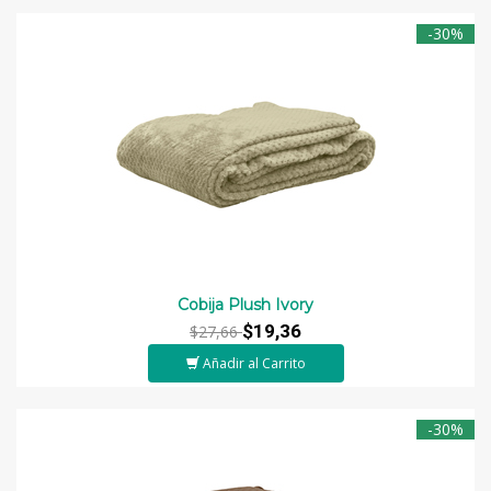
-30%
Cobija Plush Ivory
$19,36
$27,66
Añadir al Carrito
-30%