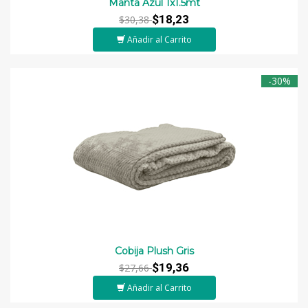
Manta Azul 1x1.5mt
$18,23
$30,38
Añadir al Carrito
-30%
Cobija Plush Gris
$19,36
$27,66
Añadir al Carrito