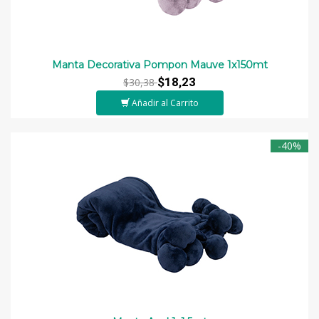
Manta Decorativa Pompon Mauve 1x150mt
$18,23
$30,38
Añadir al Carrito
-40%