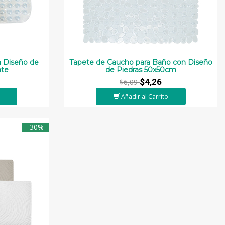
 Diseño de
Tapete de Caucho para Baño con Diseño
nte
de Piedras 50x50cm
$4,26
$6,09
Añadir al Carrito
-30%