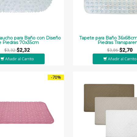
aucho para Baño con Diseño
Tapete para Baño 36x68cm
e Piedras 70x35cm
Piedras Transpare
$2,32
$2,70
$3,32
$3,86
Añadir al Carrito
Añadir al Carrito
-70%