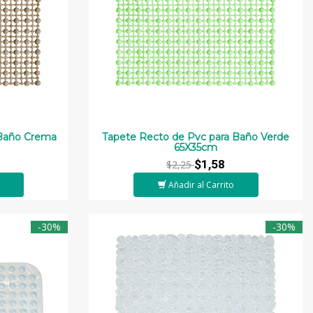
 Baño Crema
Tapete Recto de Pvc para Baño Verde
65X35cm
$1,58
$2,25
Añadir al Carrito
-30%
-30%