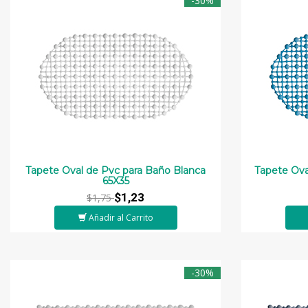
-30%
Tapete Oval de Pvc para Baño Blanca
Tapete Ova
65X35
$1,23
$1,75
Añadir al Carrito
-30%