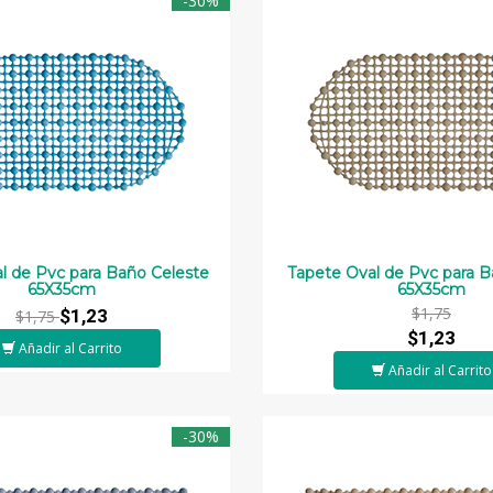
-30%
l de Pvc para Baño Celeste
Tapete Oval de Pvc para 
65X35cm
65X35cm
$1,75
$1,23
$1,75
$1,23
Añadir al Carrito
Añadir al Carrito
-30%