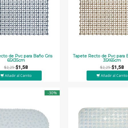
cto de Pvc para Baño Gris
Tapete Recto de Pvc para
65X35cm
35X65cm
$1,58
$1,58
$2,25
$2,25
Añadir al Carrito
Añadir al Carrito
-30%