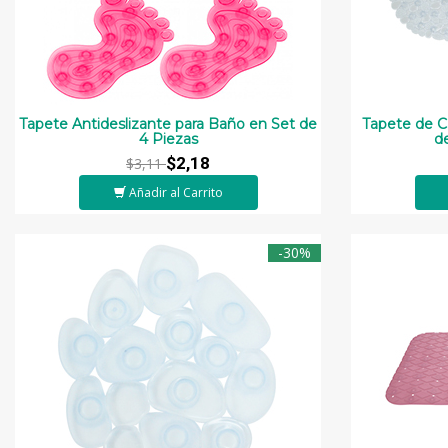
Tapete Antideslizante para Baño en Set de
Tapete de C
4 Piezas
d
$2,18
$3,11
Añadir al Carrito
-30%