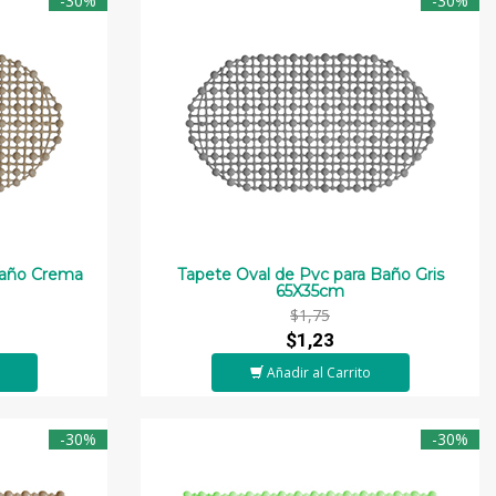
-30%
-30%
Baño Crema
Tapete Oval de Pvc para Baño Gris
65X35cm
$1,75
$1,23
Añadir al Carrito
-30%
-30%