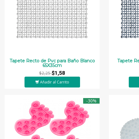
Tapete Recto de Pvc para Baño Blanco
Tapete Re
65X35cm
$1,58
$2,25
Añadir al Carrito
-30%