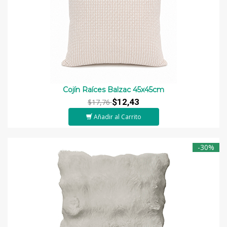
Cojín Raíces Balzac 45x45cm
$12,43
$17,76
Añadir al Carrito
-30%