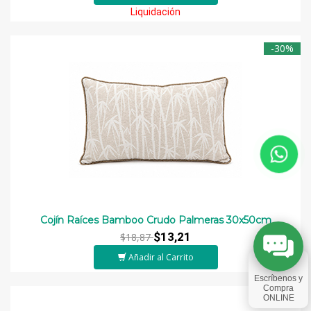
Liquidación
-30%
Cojín Raíces Bamboo Crudo Palmeras 30x50cm
$13,21
$18,87
Añadir al Carrito
-30%