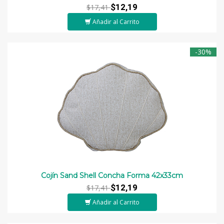
$12,19
$17,41
Añadir al Carrito
-30%
Cojín Sand Shell Concha Forma 42x33cm
$12,19
$17,41
Añadir al Carrito