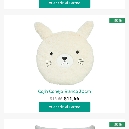
Añadir al Carrito
-30%
Cojín Conejo Blanco 30cm
$11,66
$16,66
Añadir al Carrito
-30%