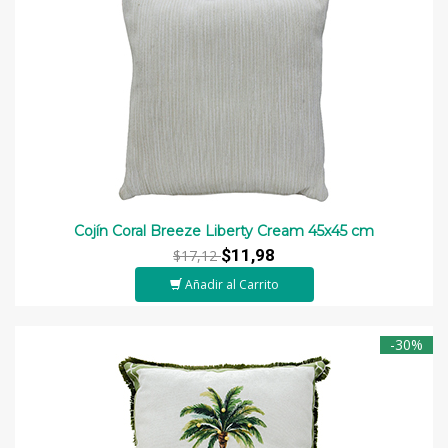
Cojín Coral Breeze Liberty Cream 45x45 cm
$11,98
$17,12
Añadir al Carrito
-30%