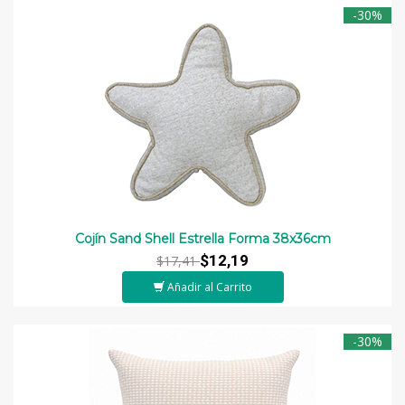
-30%
Cojín Sand Shell Estrella Forma 38x36cm
$12,19
$17,41
Añadir al Carrito
-30%