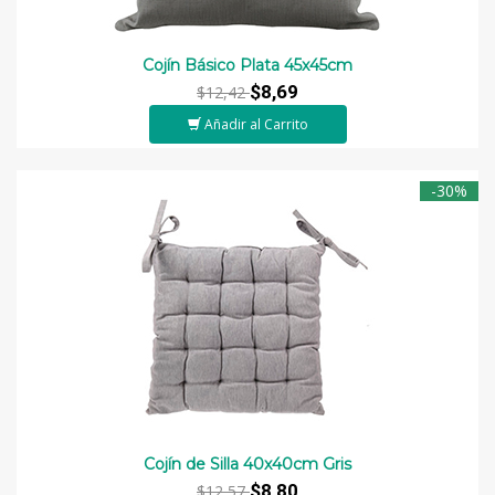
Cojín Básico Plata 45x45cm
$8,69
$12,42
Añadir al Carrito
-30%
Cojín de Silla 40x40cm Gris
$8,80
$12,57