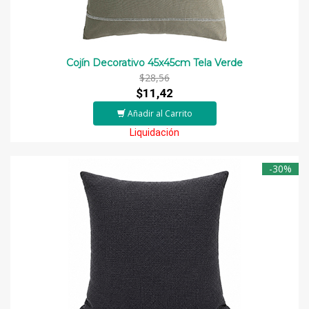
Cojín Decorativo 45x45cm Tela Verde
$28,56
$11,42
Añadir al Carrito
Liquidación
-30%