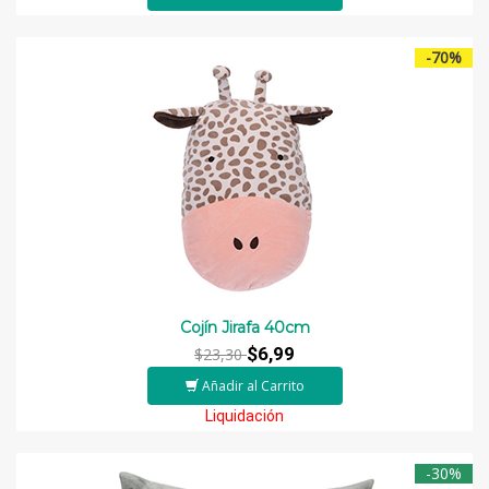
-70%
Cojín Jirafa 40cm
$6,99
$23,30
Añadir al Carrito
Liquidación
-30%