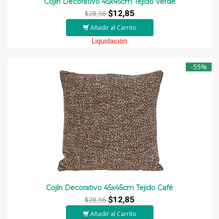
Cojín Decorativo 45x45cm Tejido Verde
$12,85
$28,56
Añadir al Carrito
Liquidación
-55%
Cojín Decorativo 45x45cm Tejido Café
$12,85
$28,56
Añadir al Carrito