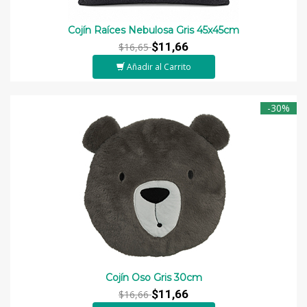
Cojín Raíces Nebulosa Gris 45x45cm
$11,66
$16,65
Añadir al Carrito
-30%
Cojín Oso Gris 30cm
$11,66
$16,66