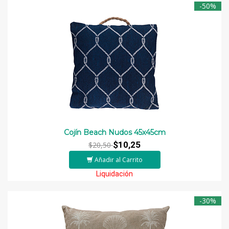
-50%
Cojín Beach Nudos 45x45cm
$10,25
$20,50
Añadir al Carrito
Liquidación
-30%