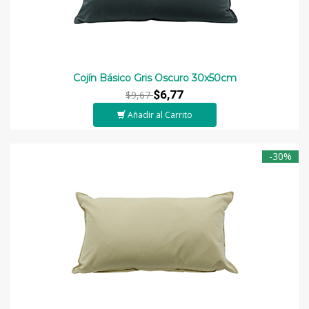
Cojín Básico Gris Oscuro 30x50cm
$6,77
$9,67
Añadir al Carrito
-30%