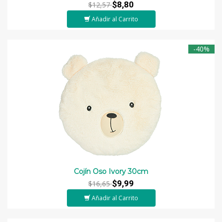
$8,80
$12,57
Añadir al Carrito
-40%
Cojín Oso Ivory 30cm
$9,99
$16,65
Añadir al Carrito