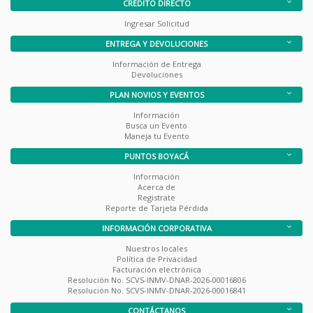
CRÉDITO DIRECTO
Ingresar Solicitud
ENTREGA Y DEVOLUCIONES
Información de Entrega
Devoluciones
PLAN NOVIOS Y EVENTOS
Información
Busca un Evento
Maneja tu Evento
PUNTOS BOYACÁ
Información
Acerca de
Registrate
Reporte de Tarjeta Pérdida
INFORMACIÓN CORPORATIVA
Nuestros locales
Política de Privacidad
Facturación electrónica
Resolución No. SCVS-INMV-DNAR-2026-00016806
Resolución No. SCVS-INMV-DNAR-2026-00016841
CONTÁCTANOS