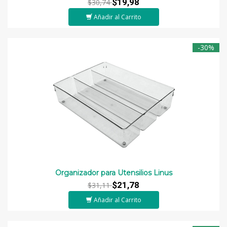
$19,98
$30,74
Añadir al Carrito
-30%
Organizador para Utensilios Linus
$21,78
$31,11
Añadir al Carrito