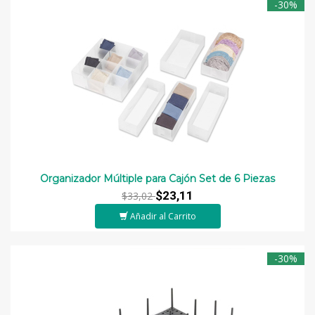
-30%
Organizador Múltiple para Cajón Set de 6 Piezas
$23,11
$33,02
Añadir al Carrito
-30%