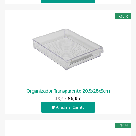
-30%
Organizador Transparente 20.5x28x5cm
$6,07
$8,67
Añadir al Carrito
-30%