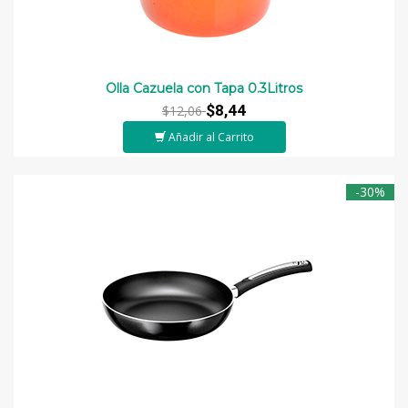
Olla Cazuela con Tapa 0.3Litros
$8,44
$12,06
Añadir al Carrito
-30%