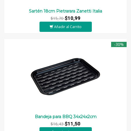
Sartén 18cm Pietrarara Zanetti Italia
$10,99
$15,70
Añadir al Carrito
-30%
Bandeja para BBQ 34x24x2cm
$11,50
$16,43