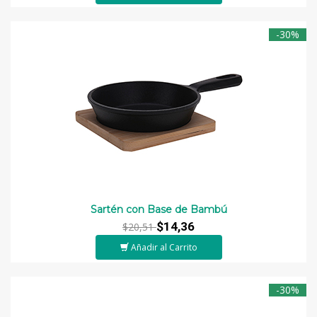
-30%
Sartén con Base de Bambú
$14,36
$20,51
Añadir al Carrito
-30%