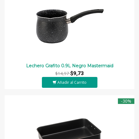
Lechero Grafito 0.9L Negro Mastermaid
$9,73
$14,97
Añadir al Carrito
-30%