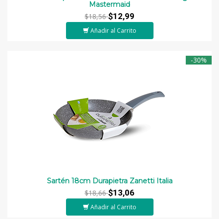
Mastermaid
$12,99
$18,56
Añadir al Carrito
-30%
Sartén 18cm Durapietra Zanetti Italia
$13,06
$18,66
Añadir al Carrito