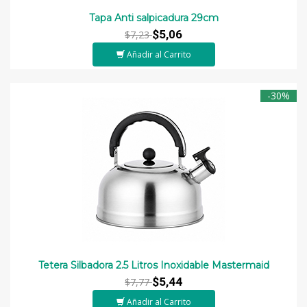
Tapa Anti salpicadura 29cm
$5,06
$7,23
Añadir al Carrito
-30%
Tetera Silbadora 2.5 Litros Inoxidable Mastermaid
$5,44
$7,77
Añadir al Carrito