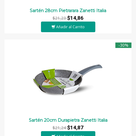
Sartén 28cm Pietrarara Zanetti Italia
$14,86
$21,23
Añadir al Carrito
-30%
Sartén 20cm Durapietra Zanetti Italia
$14,87
$21,24