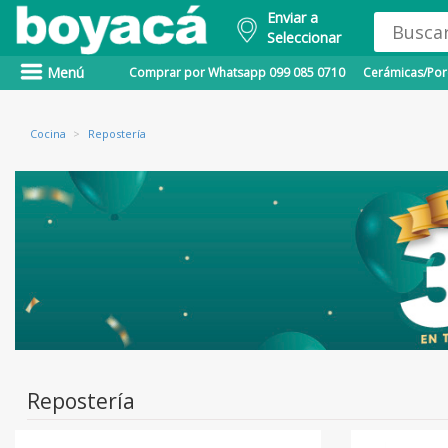
Enviar a
Seleccionar
Menú
Comprar por Whatsapp 099 085 0710
Cerámicas/Porc
Cocina
>
Repostería
Repostería