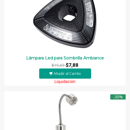
Lámpara Led para Sombrilla Ambiance
$7,88
$19,69
Añadir al Carrito
Liquidación
-30%