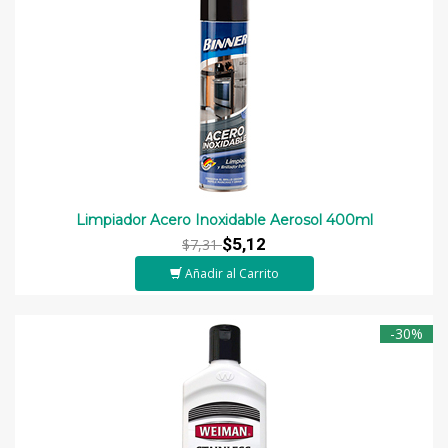
Limpiador Acero Inoxidable Aerosol 400ml
$5,12
$7,31
Añadir al Carrito
-30%