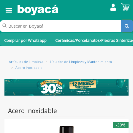
Comprar por Whatsapp
Cerámicas/Porcelanatos/Piedras Sinteriz
Artículos de Limpieza
>
Líquidos de Limpieza y Mantenimiento
>
Acero Inoxidable
Acero Inoxidable
-30%