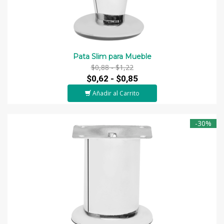
Pata Slim para Mueble
$0,88 -
$1,22
$0,62 -
$0,85
Añadir al Carrito
-30%