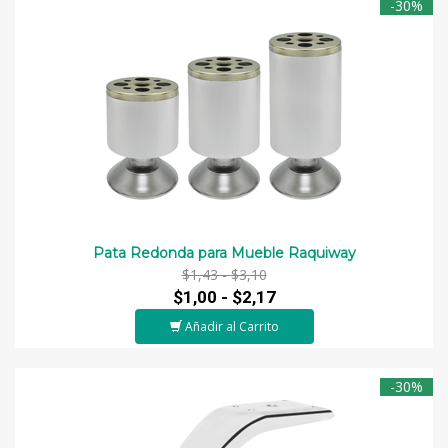
-30%
Pata Redonda para Mueble Raquiway
$1,43 -
$3,10
$1,00 -
$2,17
Añadir al Carrito
-30%