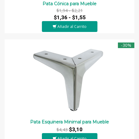
Pata Cónica para Mueble
$1,94 -
$2,21
$1,36 -
$1,55
Añadir al Carrito
-30%
Pata Esquinera Minimal para Mueble
$3,10
$4,43
Añadir al Carrito