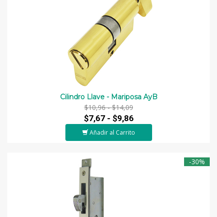
Cilindro Llave - Mariposa AyB
$10,96 -
$14,09
$7,67 -
$9,86
Añadir al Carrito
-30%