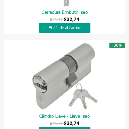
Cerradura Embutir Iseo
$32,74
$46,77
Añadir al Carrito
-30%
Cilindro Llave - Llave Iseo
$32,74
$46,77