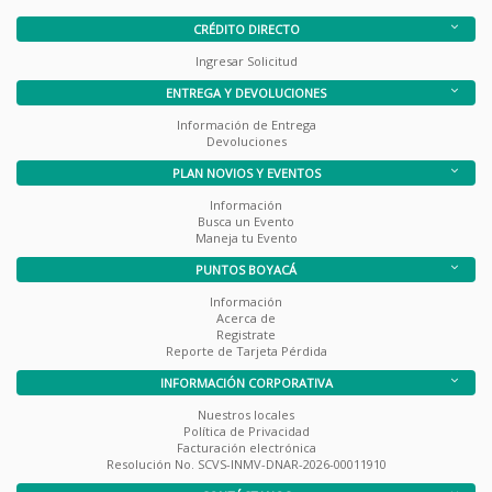
CRÉDITO DIRECTO
Ingresar Solicitud
ENTREGA Y DEVOLUCIONES
Información de Entrega
Devoluciones
PLAN NOVIOS Y EVENTOS
Información
Busca un Evento
Maneja tu Evento
PUNTOS BOYACÁ
Información
Acerca de
Registrate
Reporte de Tarjeta Pérdida
INFORMACIÓN CORPORATIVA
Nuestros locales
Política de Privacidad
Facturación electrónica
Resolución No. SCVS-INMV-DNAR-2026-00011910