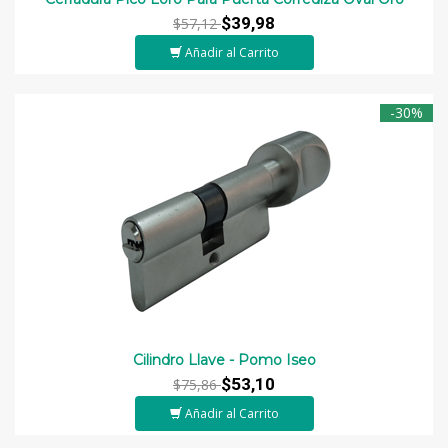
$39,98
$57,12
Añadir al Carrito
-30%
Cilindro Llave - Pomo Iseo
$53,10
$75,86
Añadir al Carrito