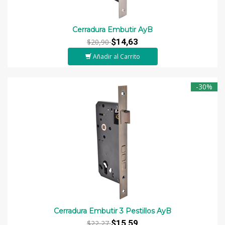
Cerradura Embutir AyB
$14,63
$20,90
Añadir al Carrito
-30%
Cerradura Embutir 3 Pestillos AyB
$15,59
$22,27