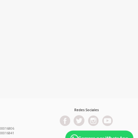
Redes Sociales
00016806
00016841