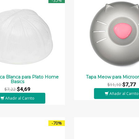
-35%
ica Blanca para Plato Home
Tapa Meow para Microon
Basics
$7,77
$11,10
$4,69
$7,22
Añadir al Carrito
Añadir al Carrito
-70%