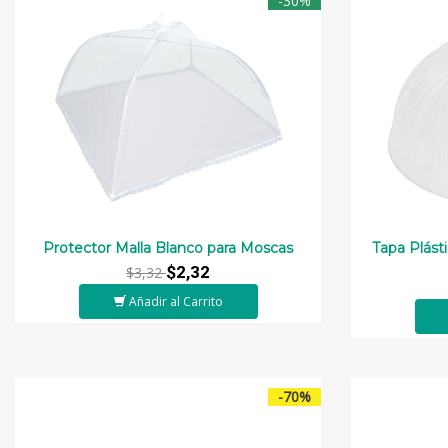
-30%
Protector Malla Blanco para Moscas
Tapa Plást
$2,32
$3,32
Añadir al Carrito
-70%