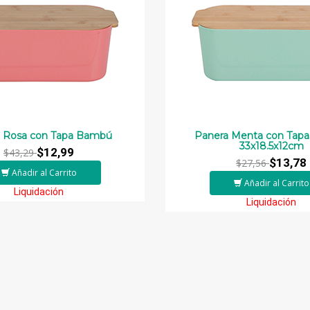
 Rosa con Tapa Bambú
Panera Menta con Tap
33x18.5x12cm
$12,99
$43,29
$13,78
$27,56
Añadir al Carrito
Añadir al Carrito
Liquidación
Liquidación