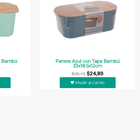
a Bambú
Panera Azul con Tapa Bambú
33x18.5x12cm
$24,80
$38,15
Añadir al Carrito