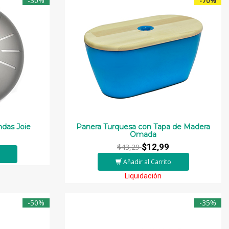
-30%
-70%
das Joie
Panera Turquesa con Tapa de Madera
Omada
$12,99
$43,29
Añadir al Carrito
Liquidación
-50%
-35%