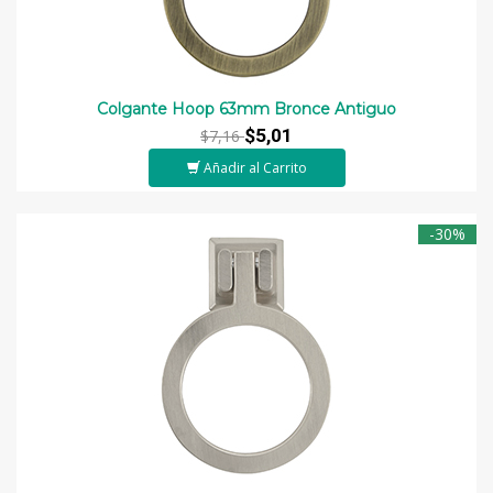
Colgante Hoop 63mm Bronce Antiguo
$5,01
$7,16
Añadir al Carrito
-30%