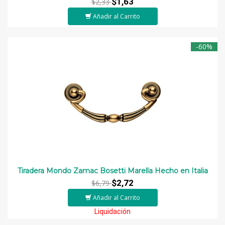
$1,63
$2,33
Añadir al Carrito
-60%
Tiradera Mondo Zamac Bosetti Marella Hecho en Italia
$2,72
$6,79
Añadir al Carrito
Liquidación