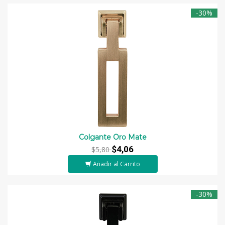
-30%
Colgante Oro Mate
$4,06
$5,80
Añadir al Carrito
-30%