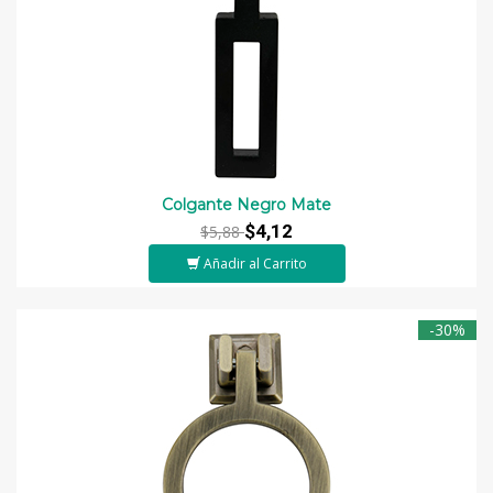
Colgante Negro Mate
$4,12
$5,88
Añadir al Carrito
-30%