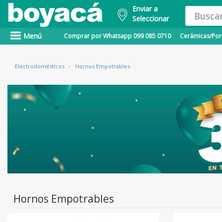
Enviar a
Seleccionar
Menú
Comprar por Whatsapp 099 085 0710
Cerámicas/Porc
Electrodomésticos
>
Hornos Empotrables
Hornos Empotrables