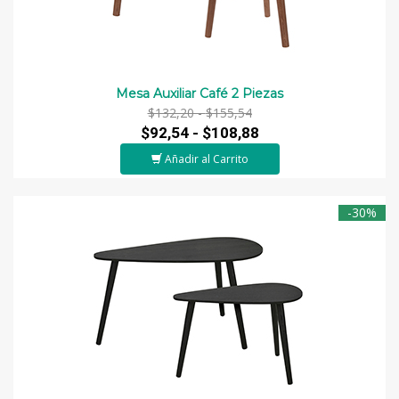
Mesa Auxiliar Café 2 Piezas
$132,20 -
$155,54
$92,54 -
$108,88
Añadir al Carrito
-30%