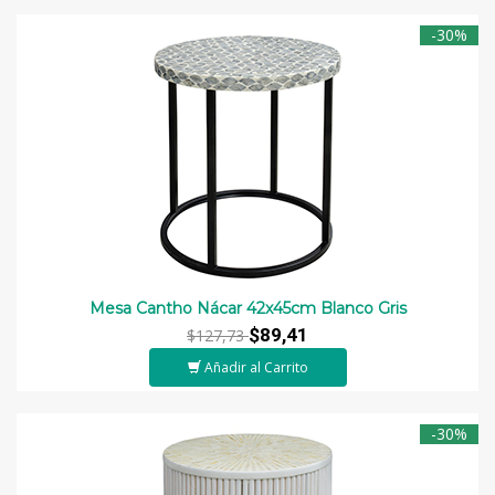
-30%
Mesa Cantho Nácar 42x45cm Blanco Gris
$89,41
$127,73
Añadir al Carrito
-30%