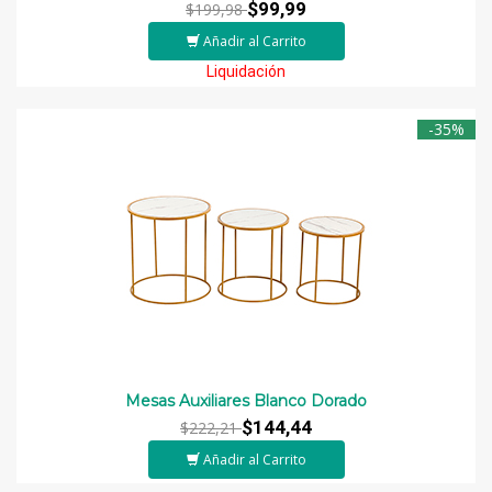
$99,99
$199,98
Añadir al Carrito
Liquidación
-35%
Mesas Auxiliares Blanco Dorado
$144,44
$222,21
Añadir al Carrito