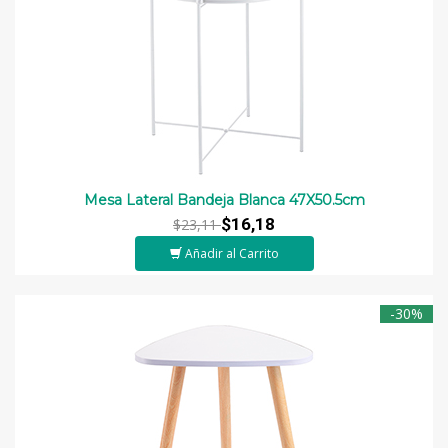
Mesa Lateral Bandeja Blanca 47X50.5cm
$16,18
$23,11
Añadir al Carrito
-30%