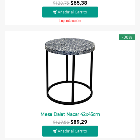
$65,38
$130,75
Añadir al Carrito
Liquidación
-30%
Mesa Dalat Nacar 42x45cm
$89,29
$127,56
Añadir al Carrito