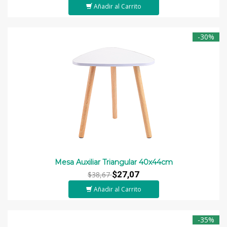
Añadir al Carrito
-30%
Mesa Auxiliar Triangular 40x44cm
$27,07
$38,67
Añadir al Carrito
-35%