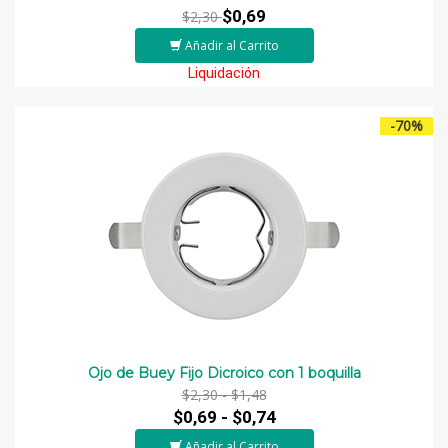
$0,69
$2,30
Añadir al Carrito
Liquidación
-70%
Ojo de Buey Fijo Dicroico con 1 boquilla
$2,30 -
$1,48
$0,69 -
$0,74
Añadir al Carrito