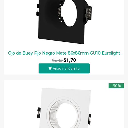
Ojo de Buey Fijo Negro Mate 86x86mm GU10 Eurolight
$1,70
$2,43
Añadir al Carrito
-30%