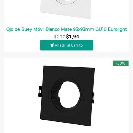
Ojo de Buey Móvil Blanco Mate 93x93mm GU10 Eurolight
$1,94
$2,77
Añadir al Carrito
-30%