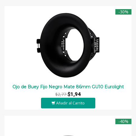
-30%
Ojo de Buey Fijo Negro Mate 86mm GU10 Eurolight
$1,94
$2,77
Añadir al Carrito
-40%