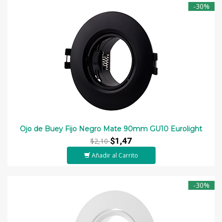
-30%
Ojo de Buey Fijo Negro Mate 90mm GU10 Eurolight
$1,47
$2,10
Añadir al Carrito
-30%