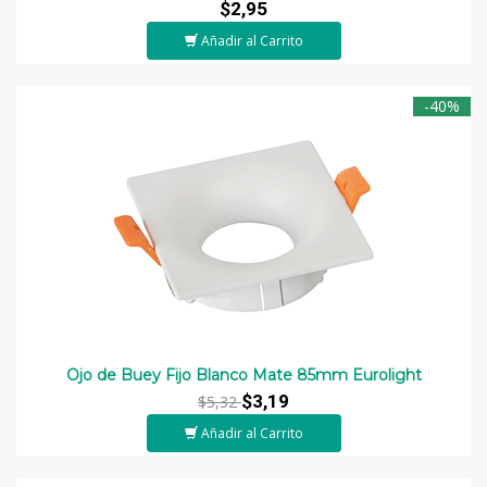
$2,95
Añadir al Carrito
-40%
Ojo de Buey Fijo Blanco Mate 85mm Eurolight
$3,19
$5,32
Añadir al Carrito