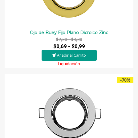
Ojo de Buey Fijo Plano Dicroico Zinc
$2,30 -
$3,30
$0,69 -
$0,99
Añadir al Carrito
Liquidación
-70%