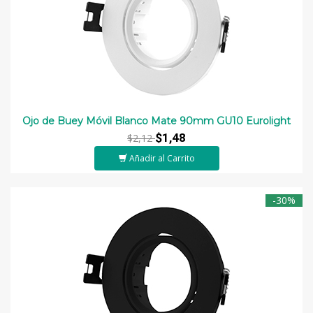
Ojo de Buey Móvil Blanco Mate 90mm GU10 Eurolight
$1,48
$2,12
Añadir al Carrito
-30%