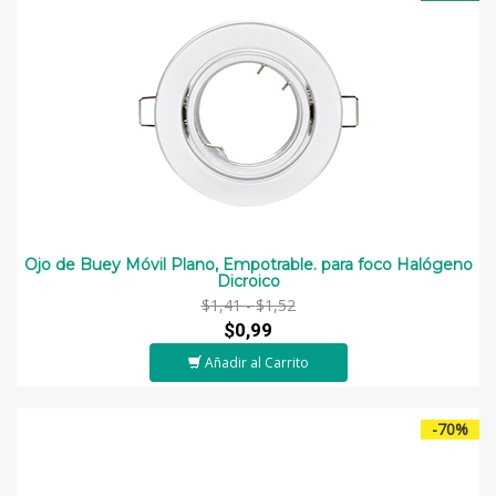
Ojo de Buey Móvil Plano, Empotrable. para foco Halógeno
Dicroico
$1,41 -
$1,52
$0,99
Añadir al Carrito
-70%