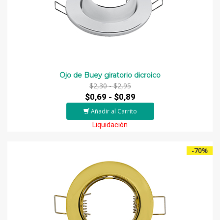
Ojo de Buey giratorio dicroico
$2,30 -
$2,95
$0,69 -
$0,89
Añadir al Carrito
Liquidación
-70%