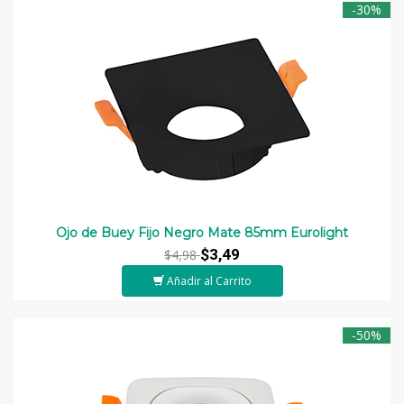
-30%
Ojo de Buey Fijo Negro Mate 85mm Eurolight
$3,49
$4,98
Añadir al Carrito
-50%