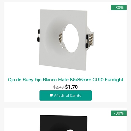
-30%
Ojo de Buey Fijo Blanco Mate 86x86mm GU10 Eurolight
$1,70
$2,43
Añadir al Carrito
-30%