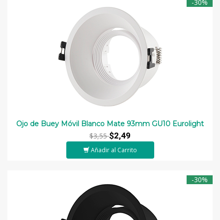
-30%
Ojo de Buey Móvil Blanco Mate 93mm GU10 Eurolight
$2,49
$3,55
Añadir al Carrito
-30%