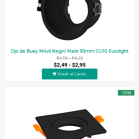
Ojo de Buey Móvil Negro Mate 93mm GU10 Eurolight
$3,55 -
$4,22
$2,49 -
$2,95
Añadir al Carrito
-50%