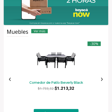
Muebles
Ver más
-30%
‹
›
Comedor de Patío Beverly Black
$1.213,32
$1.733,32