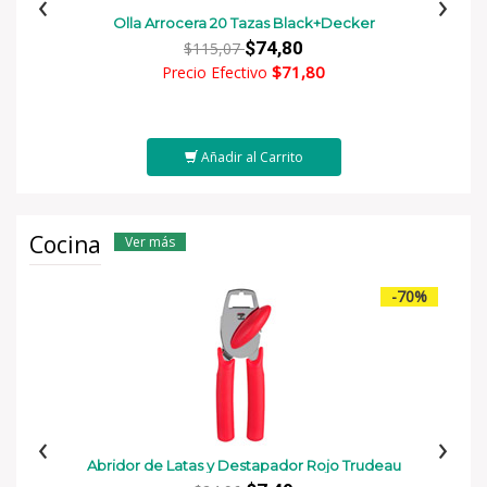
‹
›
Olla Arrocera 20 Tazas Black+Decker
$74,80
$115,07
$71,80
Precio Efectivo
Añadir al Carrito
Cocina
Ver más
-70%
‹
›
Abridor de Latas y Destapador Rojo Trudeau