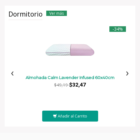
Dormitorio
Ver más
-34%
‹
›
Almohada Calm Lavender Infused 60x40cm
$32,47
$49,19
Añadir al Carrito