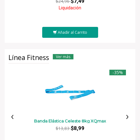
$7,49
$24,96
Liquidación
Añadir al Carrito
Línea Fitness
Ver más
-35%
‹
›
Banda Elástica Celeste 8kg XQmax
$8,99
$13,83