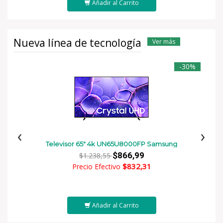
Añadir al Carrito
Nueva línea de tecnología
Ver más
-30%
‹
›
Televisor 65" 4k UN65U8000FP Samsung
$866,99
$1.238,55
$832,31
Precio Efectivo
Añadir al Carrito