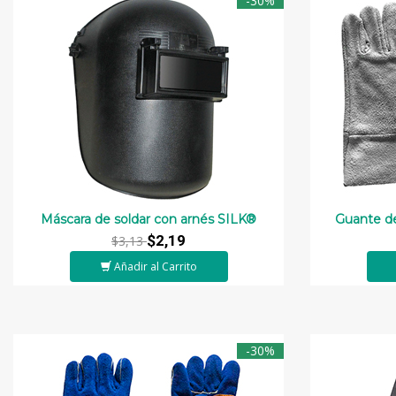
-30%
Máscara de soldar con arnés SILK®
Guante de
$2,19
$3,13
Añadir al Carrito
-30%