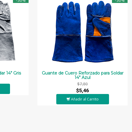
-30%
-30%
ar 14" Gris
Guante de Cuero Reforzado para Soldar
14" Azul
$7,80
$5,46
Añadir al Carrito