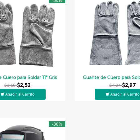
-30%
 Cuero para Soldar 11" Gris
Guante de Cuero para Sold
$2,52
$2,97
$3,60
$4,24
Añadir al Carrito
Añadir al Carrito
-30%